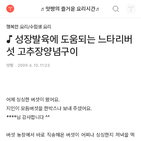
검색하기
♬맛짱의 즐거운 요리시간♬
티스토리
행복한 요리/수험생 요리
♪ 성장발육에 도움되는 느타리버
섯 고추장양념구이
맛짱
2009. 6. 10. 11:23
어제 싱싱한 버섯이 왔어요.
지인이 모듬버섯을 한박스나 보내 주셨어요.
****님 감사합니다 ^^
버섯 농장에서 바로 직송해온 버섯이 어찌나 싱싱한지 저녁을 먹