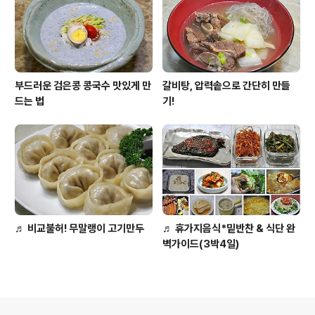
부드러운 검은콩 콩국수 맛있게 만
갈비탕, 압력솥으로 간단히 만들
드는 법
기!
♬ 비교불허! 무말랭이 고기만두
♬ 휴가지음식*밑반찬 & 식단 완
벽가이드(3박4일)