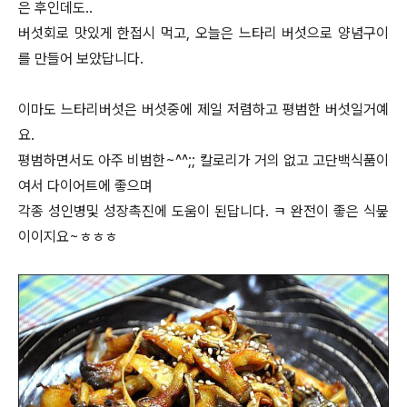
은 후인데도..
버섯회로 맛있게 한접시 먹고, 오늘은 느타리 버섯으로 양념구이
를 만들어 보았답니다.
이마도 느타리버섯은 버섯중에 제일 저렴하고 평범한 버섯일거예
요.
평범하면서도 아주 비범한~^^;; 칼로리가 거의 없고 고단백식품이
여서 다이어트에 좋으며
각종 성인병및 성장촉진에 도움이 된답니다. ㅋ 완전이 좋은 식뭎
이이지요~ㅎㅎㅎ