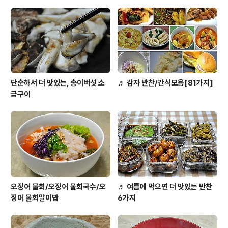
다...." 위에는 오늘 아이가 학교를 다녀온 후에 맛짱과 딸아
기가 나눈 대화중 일부예요. 맛짱은 이런말을 들을때면.. 정
말 쨘해요.. 고 2가 된 딸아이가.. 벌써부터 ..
단순해서 더 맛있는, 송이버섯 소
♬ 감자 반찬/간식모음[81가지]
금구이
오징어 물회/오징어 물회국수/오
♬ 여름에 먹으면 더 맛있는 반찬
징어 물회말이밥
6가지