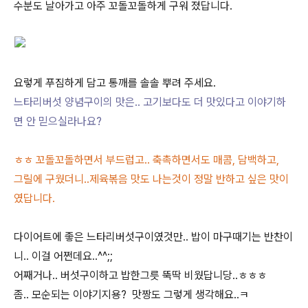
수분도 날아가고 아주 꼬돌꼬돌하게 구워 졌답니다.
요렇게 푸짐하게 담고 통깨를 솔솔 뿌려 주세요.
느타리버섯 양념구이의 맛은.. 고기보다도 더 맛있다고 이야기하
면 안 믿으실라나요?
ㅎㅎ 꼬돌꼬돌하면서 부드럽고.. 축촉하면서도 매콤, 담백하고,
그릴에 구웠더니..제육볶음 맛도 나는것이 정말 반하고 싶은 맛이
였답니다.
다이어트에 좋은 느타리버섯구이였것만.. 밥이 마구때기는 반찬이
니.. 이걸 어쩐데요..^^;;
어째거나.. 버섯구이하고 밥한그릇 뚝딱 비웠답니당..ㅎㅎㅎ
좀.. 모순되는 이야기지용? 맛짱도 그렇게 생각해요..ㅋ