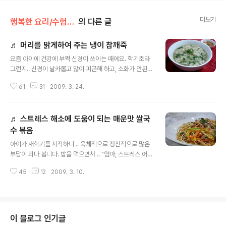
더보기
행복한 요리/수험생 요리
의 다른 글
♬ 머리를 맑게하여 주는 냉이 참깨죽
글 내용
요즘 아이에 건강에 부쩍 신경이 쓰이는 때에요. 학기초라
그런지.. 신경이 날카롭고 많이 피곤해 하고, 소화가 안된다
고 이야기를 해요. 소화를 안될때는 속편한 죽이 제일이라..
61
31
2009. 3. 24.
간식(?)으로 죽을 끓였어요. 아이가 들어올 시간을 계산하
여.. 찬밥을 이용하여 간단히 만들었답니다. 오늘 만든 죽은
참깨와 봄나물로 만든 죽이예요. 봄나물중에서도 제일로
♬ 스트레스 해소에 도움이 되는 매운맛 쌀국
먼저 나오는 냉이를 이용하여 만들었답니다. 각종 비타민
과 칼슘, 철분,미네랄이 많이 들어 있는 냉이는 춘곤중에도
수 볶음
글 내용
도움이 되는 단백질 식품으로 신경을 많이 써서 오는 눈의
아이가 새학기를 시작하니 .. 육체적으로 정신적으로 많은
통증나 피로 회복을 하는데 효과가 있는 나물이고, 냉이와
부담이 되나 봅니다. 밥을 먹으면서 .. "엄마, 스트레스 어떻
함게 넣은 참깨는 곡식의 으뜸으로,뇌의 활동을 원활히 하
게 풀까." 하네요. 그래서.. 모르는척 왜 스트레스를 받는
여 주고, 원기회복에 좋답니다. 그리하여 오늘의 즐거운 요
45
12
2009. 3. 10.
데? 물었더니.. "담임이 공부하라고 볶지,(? 아이가 한 표현
리는... 냉이와 참깨로..
을 그대로 적습니다.) 또 내가 나를 볶지." "너는 너를 왜 볶
는데?" "아니, 내가 나를 볶는게 일부러 그러는게 아니라 ,
그냥 성적의 압박같은거." "그래도 엄마는 안 볶잖아? 이런
엄마가 어디있냐?"하였더니.. "하긴, 그건 그래. 이번주말
이 블로그 인기글
에는 친구랑 노래방이나 갈까봐? 낼 **랑 얘기해봐야겠