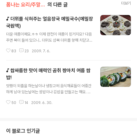
더보기
폼나는 요리/주말일품 요리
의 다른 글
♪ 더위를 식혀주는 얼음장국 메밀국수(메밀장
국원액)
글 내용
더운 여름이예요.ㅎㅎ 이제 완전이 여름이 된거지요? 다음
주면 복이 들어 있으니.. 더위도 삼복 더위를 향해 치닫고
있네요. 계절이 너무 빨리 바뀌니깐.. 바뀌는 계절에 적응
83
23
2009. 7. 6.
안되는 요즘이네요. 더워서 그래요.. 더우면 맛짱은 더 횡설
수설 정신이 없답니다. 가끔.. 잊어버리고 쓰는 양념이 있으
면 아, 더워서 그런가보다 하고 이해를 해주시고, 이상한 글
♪ 쌉싸름한 맛이 매력인 곰취 짱아치 여름 쌈
귀나 궁금한것이 있으면 댓글로 달아주시면..확인하고 수
정하고 하겠습니다.^^;; 맛짱은 더운 여름이 오면 연례행사
밥!
글 내용
처럼 만드는 것이 있어요. 그것은 쯔유(메밀장국원액)간장
맛짱이 외출을 하는날이나 냉장고에 음식재료들이 어중간
이랍니다. 즈유간장은 메밀국수는 물론 소면을 말아 먹어
하게 남아 있는날에는 쌈밥이나 김밥을 만들고는 해요. 오
도 맛있고, 한번 만들어 놓으면 꽤 많은 양이 만들어져 냉장
늘은.. 외출도 안하고 냉장고에 어중간이 남아 있는 재료가
고에 두고 한참을 먹을수 있답니다. 날잡아서 하루만 고생
50
14
2009. 6. 30.
없는데도.. 쌈밥을 만들었어요. 왜냐! ㅎㅎ 박람회에 가서
을 하여 메밀장국원액을 만..
먹어본 곰취 쌈밥의 맛이 들더라고요.. 그래서 가족들에게
도 맛있는곰취의 맛을 보여 드리기 위해 쌈밥을 만들었답
니다. 박람회장에서는 쌈밥에 단무지를 넣었지만, 맛짱은
곰취의 쌈싸름한 막과 잘 어울리는 토속적인 맛을 위하여
이 블로그 인기글
단무지를 대신하여 짱아치를 넣어 만들었답니다. 그랬더