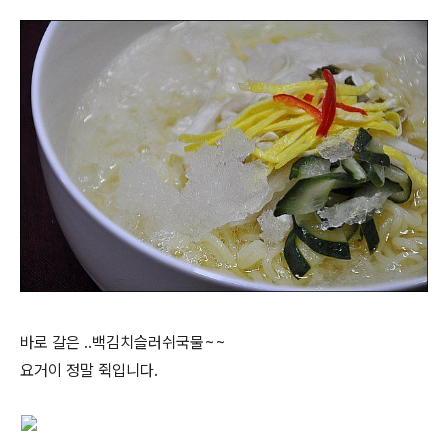
바로 갈은 ..백김치슬러쉬국물~~
요거이 정말 쥑입니다.