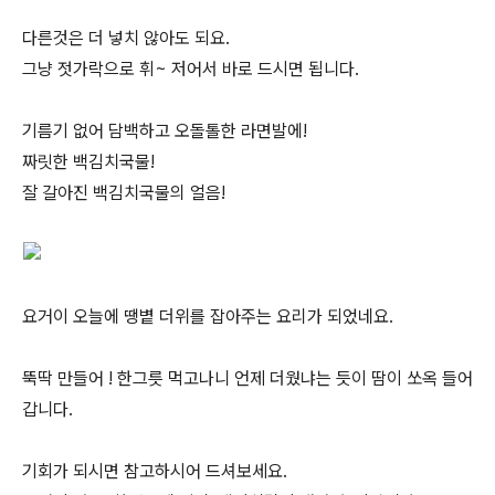
다른것은 더 넣치 않아도 되요.
그냥 젓가락으로 휘~ 저어서 바로 드시면 됩니다.
기름기 없어 담백하고 오돌톨한 라면발에!
짜릿한 백김치국물!
잘 갈아진 백김치국물의 얼음!
요거이 오늘에 땡볕 더위를 잡아주는 요리가 되었네요.
뚝딱 만들어 ! 한그릇 먹고나니 언제 더웠냐는 듯이 땀이 쏘옥 들어
갑니다.
기회가 되시면 참고하시어 드셔보세요.