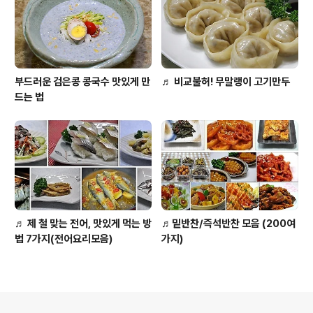
부드러운 검은콩 콩국수 맛있게 만
♬ 비교불허! 무말랭이 고기만두
드는 법
♬ 제 철 맞는 전어, 맛있게 먹는 방
♬밑반찬/즉석반찬 모음 (200여
법 7가지(전어요리모음)
가지)
의안내