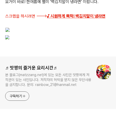
요거이 바로! 한여름에 별미 '백김치말이 냉라면' 이랍니다.
스크랩을 하시려면 --->
♪ 시원하게 뚝딱! 백김치말이 냉라면
로그 정보
♬맛짱의 즐거운 요리시간♬
본 블로그(matzzang.net)에 있는 모든 사진은 맛짱에게 저
작권이 있는 사진입니다. 저작자의 허락을 받지 않은 무단사용
을 금지합니다. 문의: rainbow_21@hanmail.net
구독하기