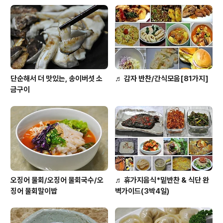
니.. 곰취의 쌉싸름한 맛과 짱아치의 짭쪼롬한 맛이 잘 어우
러 지네요. 요즘처럼 더운 여름에.. 미리만들어 두면 .. 식사
시간이 한가해 지는 곰취 짱아치 쌈밥이랍니다. ㅎㅎ 그리
하여 오늘의 요리는..쌉싸름한 매력의 ..
단순해서 더 맛있는, 송이버섯 소
♬ 감자 반찬/간식모음[81가지]
금구이
오징어 물회/오징어 물회국수/오
♬ 휴가지음식*밑반찬 & 식단 완
징어 물회말이밥
벽가이드(3박4일)