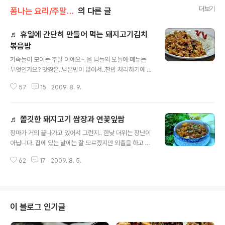
더보기
폼나는 요리/주말일품 요리
의 다른 글
♬ 휴일에 간단히 만들어 먹는 돼지고기김치
볶음밥
글 내용
가족들이 모이는 주말 이예요~ 울 님들의 오늘에 메뉴는
무엇인가요? 맛짱은..남은밥이 많아서..찬밥 처리하기에 제
일 좋은 볶음밥을 만들어 보았답니다. 맛있는 일품요리라
57
15
2009. 8. 9.
고 하여도 손색이 없는 돼지고기 김치 볶음밥이랍니다. 오
늘은 휴일이니.. 요리수다도 쉬고 바로 포스팅 들어갑니당
~ㅎㅎㅎ ◈ 휴일에 간단히 만들어 먹는 돼지고기김치볶음
♬ 쫄깃한 돼지고기 쌈장과 연꽃잎쌈
밥 ◈ [재료] 돼지고기 270그램 (양념-간장 1숟가락, 고추
글 내용
장 1숟가락반, 들기름 3숟가락, 후추가루, 다진마늘 2분의
장마가 거의 끝나가고 있어서 그런지.. 한낮 더위는 장난이
1숟가락, 생강맛술 5숟가락, 다진파, 올리고당 2숟가락),
아닙니다. 집에 있는 날에는 잘 모르겠지만 외출을 하고 오
양파 작은것 1개, 배추김치 작은것 4분의1쪽, 케챂, 부추,
면.. 헥헥 거리면 지진맥진 맥을 못추는 맛짱이랍니다. 오늘
깨 돼지고기는 대충잘라서 양념을 하고 김치는 양념을 대
62
17
2009. 8. 5.
도 일이 있어 나갔다 왔더니.. 아무것도 하기 싫은 것이.. 저
충 털어내고 종쫑썰어준다. 양파는 고기정도의 크기로 잘
녁 준비는 누가 해 주면 딱 좋겠더라고요~ 밥솥을 열어보
라 양념한 고기와 섞는다. 가..
니 .. 찬밥도 많고! 저녁을 하지 않아도 먹을 양이 되어 저녁
에는 간단히 먹어야 겟다 생각을 하였어요. 그래서 시판용
쌈장과 돼지고기를 가지고 .. 간단하면서도 아주 먹음직스
이 블로그 인기글
러운 돼지 고기 쌈장을 만들었답니다. 그리고! 아주 특별한
쌈을 곁들여 먹었어요. 무엇인가.. 궁금하시지요? 그건 바