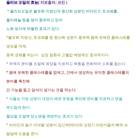
올리브 오일의 효능
( 자료출처- 코진 )
* 올리브오일은 불포화 지방산과 항산화 성분인 비타민
E,
토코페롤
,
폴리페놀 등을 많이 함유하고 있어
노화 방지에 탁월한 효과가 있다
.
*불포화 지방산
,
토코페롤 등 항산화 성분이 풍부해 몸에 유해한 콜레스테롤
생성을 억제
,
동맥 경화를 막는다
.
심장 질환과 고혈압 예방에도 효과적이다
.
* 위액의 분비를 조절해 궤양을 치료하고 복통을 완화하며 소화를 돕는다
.
* 몸에 유해한 콜레스테롤을 없애고
,
간에서 생성하는 유익한 콜레스테롤의
분비를 촉진해
간 기능을 돕고 담석이 생기는 것을 막는다
.
* 식물성 지방 성분이 대장의 배변 운동을 촉진해 변비를 치료하고 변을
부드럽게 한다
.
혈당을 조절해 당뇨병을 예방하는 효과가 있다
.
* 비타민과 필수 미네랄 성분이 임신부
(
태아
)
와 성장기 어린이들의 뼈와 뇌
발달에 도움을 준다
.