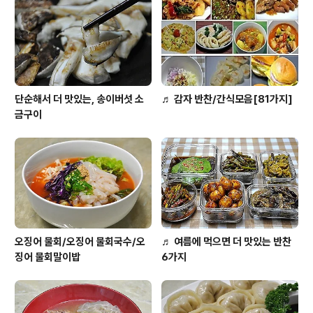
로 요즘에 한창 피고 있는 연꽃이예요. 연꽃향과 쌈싸름한
맛에 밥맛이 절로나는 연꽃쌈! 그리고 쫄깃한 돼지고기 생
목살로 만든 쌈..
단순해서 더 맛있는, 송이버섯 소
♬ 감자 반찬/간식모음[81가지]
금구이
오징어 물회/오징어 물회국수/오
♬ 여름에 먹으면 더 맛있는 반찬
징어 물회말이밥
6가지