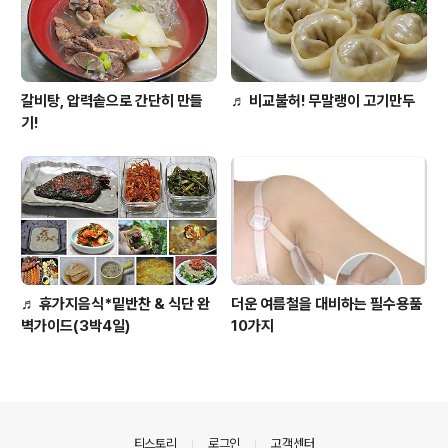
갈비탕, 압력솥으로 간단히 만들
♬ 비교불허! 무말랭이 고기만두
기!
♬ 휴가지음식*밑반찬 & 식단 완
더운 여름철을 대비하는 필수용품
벽가이드(3박4일)
10가지
의안내
티스토리
로그인
고객센터