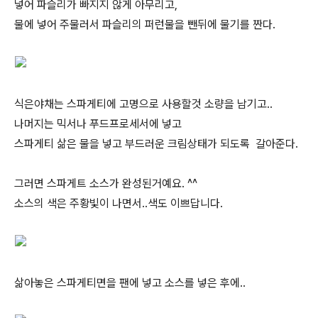
넣어 파슬리가 빠지지 않게 아무리고,
물에 넣어 주물러서 파슬리의 퍼런물을 뺀뒤에 물기를 짠다.
식은야채는 스파게티에 고명으로 사용할것 소량을 남기고..
나머지는 믹서나 푸드프로세서에 넣고
스파게티 삶은 물을 넣고 부드러운 크림상태가 되도록 갈아준다.
그러면 스파게트 소스가 완성된거예요. ^^
소스의 색은 주황빛이 나면서..색도 이쁘답니다.
삶아놓은 스파게티면을 팬에 넣고 소스를 넣은 후에..