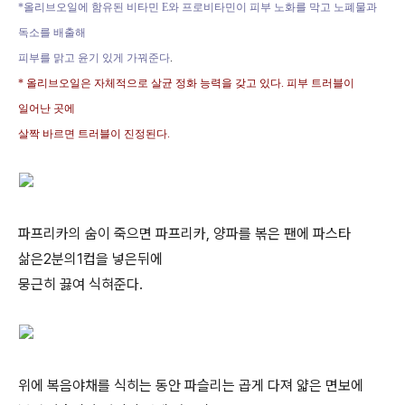
*
올리브오일에 함유된 비타민
E
와 프로비타민이 피부 노화를 막고 노폐물과
독소를 배출해
피부를 맑고 윤기 있게 가꿔준다
.
* 올리브오일은 자체적으로 살균 정화 능력을 갖고 있다
.
피부 트러블이
일어난 곳에
살짝 바르면 트러블이 진정된다.
파프리카의 숨이 죽으면 파프리카, 양파를 볶은 팬에 파스타
삶은2분의1컵을 넣은뒤에
뭉근히 끓여 식혀준다.
위에 복음야채를 식히는 동안 파슬리는 곱게 다져 얇은 면보에