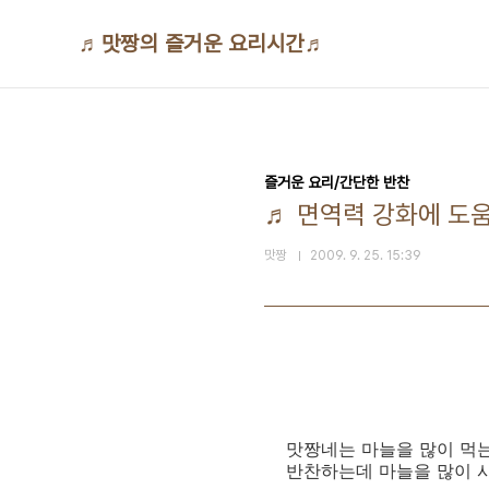
본문 바로가기
♬맛짱의 즐거운 요리시간♬
즐거운 요리/간단한 반찬
♬ 면역력 강화에 도
맛짱
2009. 9. 25. 15:39
맛짱네는 마늘을 많이 먹는
반찬하는데 마늘을 많이 