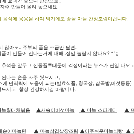
에 효과가 좋으니 반찬으로..
자주 만들어 올려 놓으세요.
지 음식에 응용을 하여 먹기에도 좋을 마늘 간장조림이랍니다.
 않아도.. 주부의 품을 조금만 팔면..
이 만들어 진다는거에 대해..정말 놀랍지 않나요? ^^;;
 추석을 앞두고 신종플루때문에 걱정이라는 뉴스가 연일 나오고
 된다는 손을 자주 씻으시고,
소에 면역력에 도움이 되는(발효식품, 청국장, 잡곡밥,버섯등등)
겨드시고 항상 건강하시길 바랍니다.
마늘황태채볶음
▲새송이버섯마늘
▲ 마늘 스파게티
▲ 
새송이마늘편
▲ 마늘삼겹살장조림
▲아주쉬운마늘식빵
▲