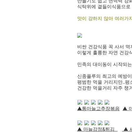
만들기도 쉽고 면역력 강화
식탁위에 곁들이식품으로 
맛이 강하지 않아 여러가
비싼 건강식품 꼭 사서 먹지
이렇게 훌륭한 자연 건강식품
민족의 대이동이 시작되는
신종플루의 최고의 예방이
평범한 먹을 거리지만..평
건강한 먹을거리 자주 챙
▲통마늘고추장볶음
▲ 
▲ 마늘강정&튀김
▲ 