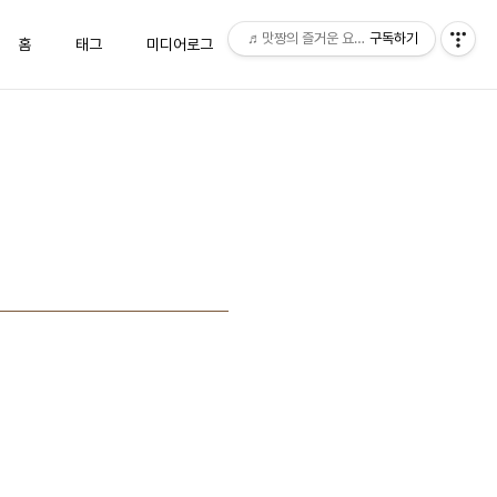
♬맛짱의 즐거운 요리시간♬
구독하기
홈
태그
미디어로그
위치로그
방명록