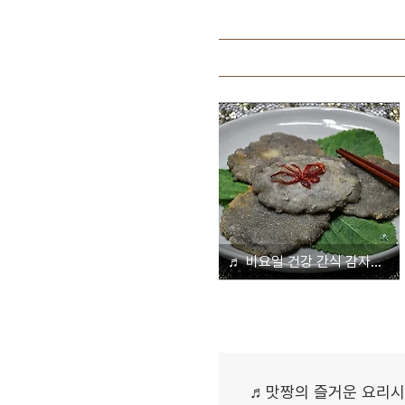
♬ 비요일 건강 간식 감자전[영어동영상 UCC- Gamjajun]
♬맛짱의 즐거운 요리