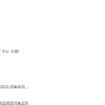
 잇는 요즘!
또띠아 마늘피자
 닭모래집마늘꼬치