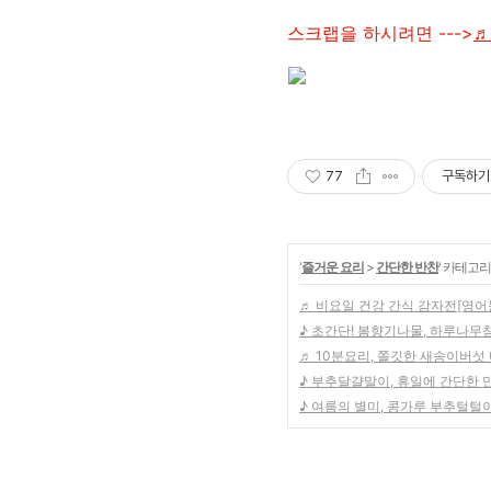
스크랩을 하시려면 --->
♬
77
구독하기
'
즐거운 요리
>
간단한 반찬
' 카테고리
♬ 비요일 건강 간식 감자전[영어동영
♪ 초간단! 봄향기나물, 하루나무
♬ 10분요리, 쫄깃한 새송이버섯
♪ 부추달걀말이, 휴일에 간단한 
♪ 여름의 별미, 콩가루 부추털털