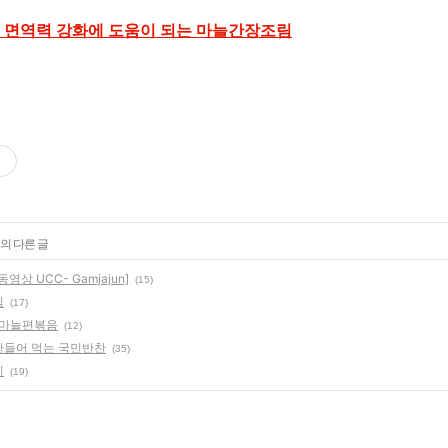
 면역력 강화에 도움이 되는 마늘간장조림
의 다른 글
상 UCC- Gamjajun]
(15)
침
(17)
 마늘편볶음
(12)
만들어 먹는 국민반찬
(35)
이
(19)