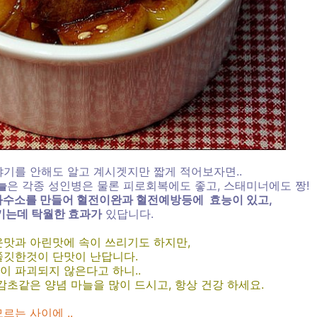
기를 안해도 알고 계시겟지만 짧게 적어보자면..
늘
은 각종 성인병은 물론 피로회복에도 좋고, 스태미너에도 짱!
화수소를 만들어 혈전이완과 혈전예방등에 효능이 있고,
키는데 탁월한 효과가
있답니다.
운맛과 아린맛에 속이 쓰리기도 하지만,
쫄깃한것이 단맛이 난답니다.
 파괴되지 않은다고 하니..
감초같은 양념 마늘을 많이 드시고, 항상 건강 하세요.
르는 사이에 ..