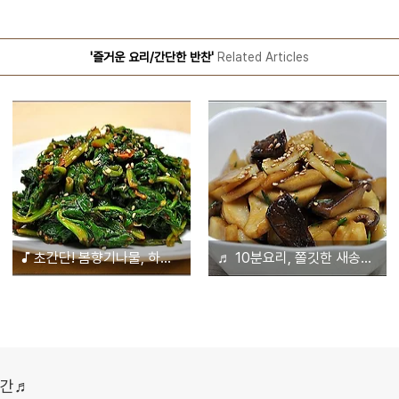
'즐거운 요리/간단한 반찬'
Related Articles
♪ 초간단! 봄향기나물, 하루나무침
♬ 10분요리, 쫄깃한 새송이버섯 마늘편볶음
시간♬