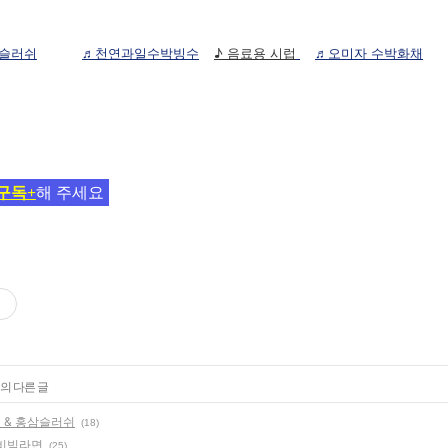
피슬러쉬
♬천연과일수박빙수
♪ 음료용 시럽
♬오미자 수박화채
구독+
해 주세요
의 다른 글
 & 홍삼슬러쉬
(18)
떡비빔라면
(25)