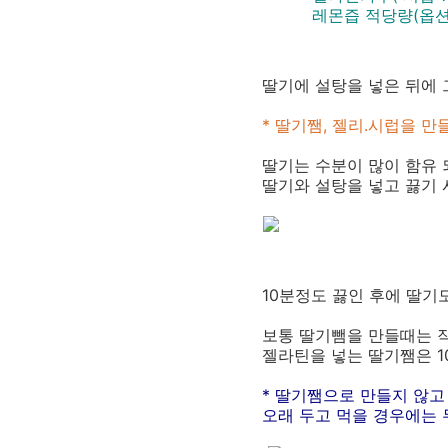
레몬즙 적당량(옵션
딸기에 설탕을 넣은 뒤에 
* 딸기쨈, 젤리.시럽을 
딸기는 수분이 많이 함유 
딸기와 설탕을 넣고 끓기 
10분정도 끓인 후에 딸기
보통 딸기뺌을 만들때는 작
젤라틴을 넣는 딸기쨈은 1
* 딸기쨈으로 만들지 않고
오래 두고 먹을 경우에는 