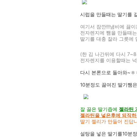
시럽을 만들때는 딸기를 
여기서 잠깐!!!냄비에 끓
전자렌지에 쨈을 만들때는 
딸기를 대충 잘라 그릇에 
(한 김 나간뒤에 다시 7~8
전자렌지를 이용할때는 넉
다시 본론으로 돌아와~ㅎ
10분정도 끓여진 딸기쨈
잘 끓은 딸기즙에
젤라틴 
젤라틴을 넣은후에 되직하
딸기 젤리가
만들어 진답니
설탕을 넣은 딸기를10분정