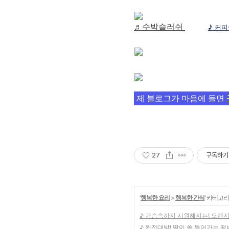
♬수박슬러쉬
♪ 커
제 블로그가 마음에 들면
27
구독하기
'
행복한 요리
>
행복한 간식
' 카테고리
♪ 가슴속까지 시원해지는! 오렌지
♪ 완전대박! 땀이 쏙 들어가는 