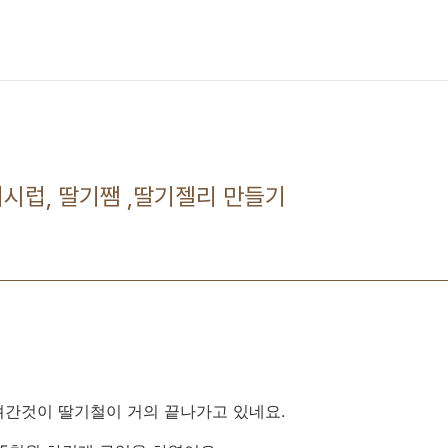
시럽, 딸기쨈 ,딸기젤리 만들기
려간것이 딸기철이 거의 끝나가고 있네요.