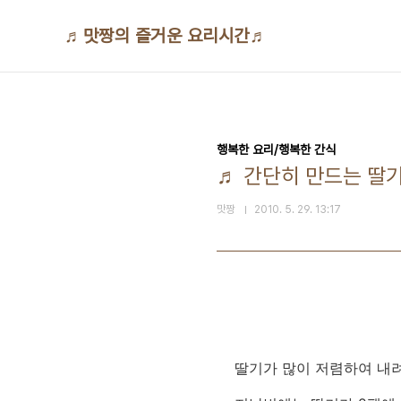
본문 바로가기
♬맛짱의 즐거운 요리시간♬
행복한 요리/행복한 간식
♬ 간단히 만드는 딸기
맛짱
2010. 5. 29. 13:17
딸기가 많이 저렴하여 내