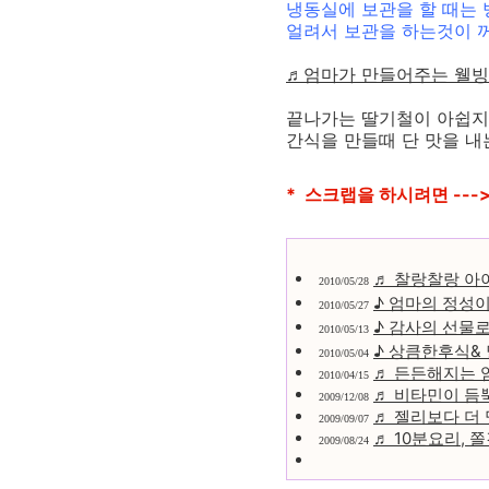
냉동실에 보관을 할 때는
얼려서 보관을 하는것이 
♬엄마가 만들어주는 웰빙
끝나가는 딸기철이 아쉽지
간식을 만들때 단 맛을 내
* 스크랩을 하시려면 ---
♬ 찰랑찰랑 아
2010/05/28
♪ 엄마의 정성이
2010/05/27
♪ 감사의 선물
2010/05/13
♪ 상큼한후식&
2010/05/04
♬ 든든해지는 
2010/04/15
♬ 비타민이 듬
2009/12/08
♬ 젤리보다 더
2009/09/07
♬ 10분요리,
2009/08/24