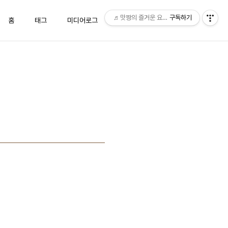
♬맛짱의 즐거운 요리시간♬
구독하기
홈
태그
미디어로그
위치로그
방명록