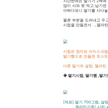
지난번에는 딸기가 2팩에 
많이 사와 못 먹고 남기면 
어쩌다보니 딸기를 사다놓
물른 부분을 도려내고 두고
시럽을 만들면서 ...젤라
시럽은 엄마표 아이스크림
딸기쨈으로 만들면 토스트
다른 딸기와 설탕, 젤라틴
◈ 딸기시럽, 딸기쨈 ,딸기
[재료] 딸기 700그램, 설탕
젤라틴가루( 시럽-x, 쨈