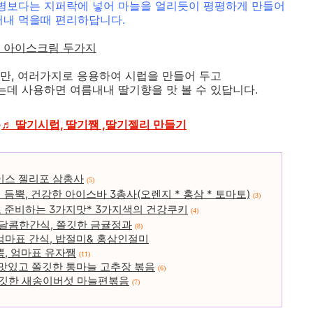
 병보다는 지퍼락에 넣어 마늘을 얼리듯이 평평하게 만들어
꺼내 먹을때 편리하답니다.
 아이스크림 두가지
만, 여러가지로 응용하여 시럽을 만들어 두고
는데 사용하면 여름내내 딸기향을 맛 볼 수 있답니다.
>
♬ 딸기시럽, 딸기쨈 ,딸기젤리 만들기
이스 젤리포 삼총사
(5)
 듬뿍, 건강한 아이스바 3총사(오렌지 * 홍삼 * 토마토)
(3)
로 준비하는 3가지맛* 3가지색의 건강쿠키
(4)
 달콤한간식, 쫄깃한 금귤정과
(8)
엄마표 간식, 밥절미& 홍삼인절미
뿍, 엄마표 유자쨈
(11)
 맛있고 쫄깃한 통마늘 고추장 볶음
(6)
 쫄깃한 새송이버섯 마늘편볶음
(7)