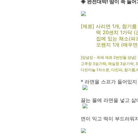
◈ 완전대박! 땀이 쏙 들
[재료] 사리면 1개, 참기름
떡 20센치 1가닥 (간장
집에 있는 채소(파프리
오렌지 1개 (매우면 먹
[양념장 - 위에 재료 2번만들 양념]
고추장 3숟가락, 매실청 3숟가락, 
다진마늘 1차스푼, 다진파, 참기름
* 라면을 스프가 들어있지
끓는 물에 라면을 넣고 삶
면이 익고 떡이 부드러워지