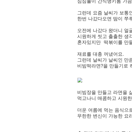
심심풀이 간식맹키롬 가끔
그런데 요즘 날씨가 보통
한번 나갔다오면 땀이 쭈루
오전에 나갔다 왔더니 얼
시원하게 씻고 출출한 생
혼자있지만 떡볶이를 만들어
재료를 대충 꺼냈어요.
그런데 날씨가 날씨인 만
비빔떡라면?을 만들기로 
비빔장을 만들고 라면을 
먹고나니 매콤하고 시원한
더운 여름에 먹는 음식으로
무한한 변신이 가능한 요리