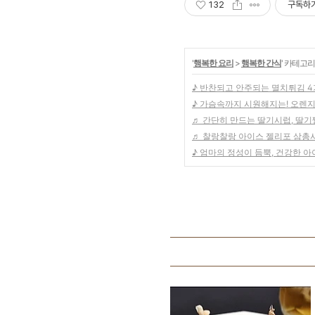
132
구독하
'
행복한 요리
>
행복한 간식
' 카테고리
♪ 반찬되고 안주되는 멸치튀김 
♪ 가슴속까지 시원해지는! 오렌지
♬ 간단히 만드는 딸기시럽, 딸기
♬ 찰랑찰랑 아이스 젤리포 삼총
♪ 엄마의 정성이 듬뿍, 건강한 아