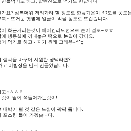
 만들먹기도 하고, 밥반찬으로 먹기도 한답니다.
인가요? 삼복더위 저리가라 할 정도로 한낮기온이 30도를 웃도
룩~ 뜨거운 햇볕에 얼굴이 익을 정도로 뜨겁습니다.
굴이 화끈거리는것이 에어컨리모턴으로 손이 절로~ㅎㅎ
각에 냉동실에 꺼내놓은 떡으로 눈길이 갔어요.
 먹기로 하고~ 지가 원래 그래용~^^;;
큼 생각을 바꾸어 시원한 냉떡라면?
하고 비빔장을 먼저 만들었답니다.
삶고~ㅎㅎㅎ
 것이 땀이 쏙들어가는것이!
 대박이 될 것 같은 느낌이 팍팍 듭니다.
 포스팅 들어 가겠습니다.