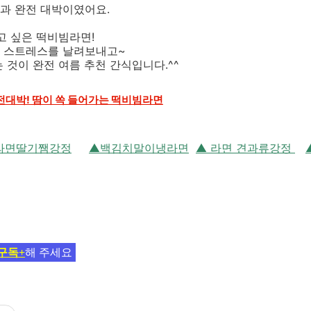
과 완전 대박이였어요.
고 싶은 떡비빔라면!
 스트레스를 날려보내고~
 것이 완전 여름 추천 간식입니다.^^
완전대박! 땀이 쏙 들어가는 떡비빔라면
라면딸기쨈강정
▲백김치말이냉라면
▲ 라면 견과류강정
구독+
해 주세요