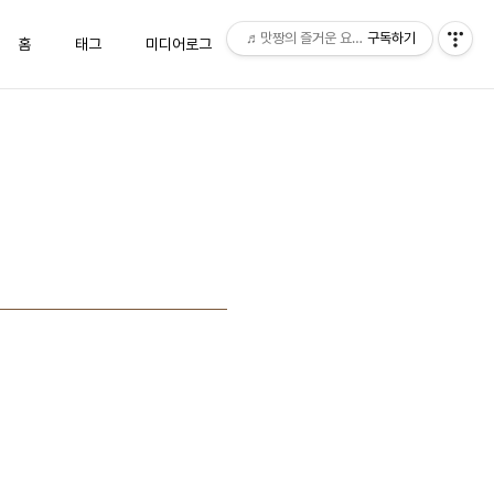
♬맛짱의 즐거운 요리시간♬
구독하기
홈
태그
미디어로그
위치로그
방명록