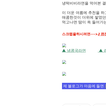
냉떡비비라면을 먹어본 결
이 더운 여름에 추천을 하
매콤한것이 더위에 쌓였던
먹고나면 땀이 쏙 들어가는
스크랩을하시려면--->
♪ 
▲ 냉콩국라면
▲ 
제 블로그가 마음에 들면