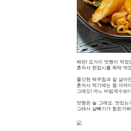
쨔잔! 요거이 맛짱이 먹
혼자서 한접시를 뚝딱 먹
쫄깃한 떡무침과 잘 삶아
혼자서 먹기에는 좀 아까
그래도! 여느 비빔국수보다
맛짱은 늘 그래요. 맛있는
그래서 살빼기가 힘든가봐요.