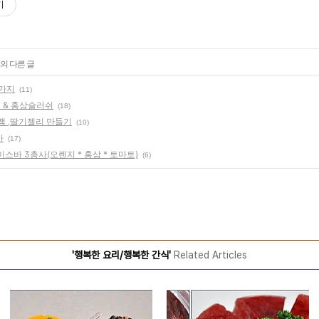
기
의 다른 글
4가지
(11)
 & 홍삼슬러쉬
(18)
쨈 ,딸기젤리 만들기
(10)
사
(17)
이스바 3총사(오렌지 * 홍삼 * 토마토)
(6)
'행복한 요리/행복한 간식'
Related Articles