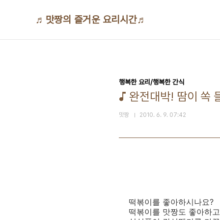
본문 바로가기
♬맛짱의 즐거운 요리시간♬
행복한 요리/행복한 간식
♪ 완전대박! 땀이 쏙
맛짱
2010. 6. 9. 07:42
떡볶이를 좋아하시나요?
떡볶이를 맛짱도 좋아하고