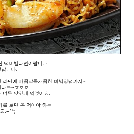
었던 떡비빔라면이랍니다.
었답니다.
진 라면에 매콤달콤새콤한 비빔양념까지~
더라는~ㅎㅎㅎ
 너무 맛있게 먹었어요.
거를 보면 꼭 먹어야 하는
~^^;;