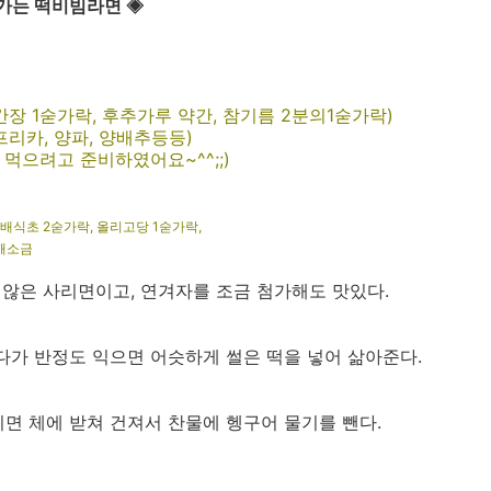
어가는 떡비빔라면 ◈
 1숟가락, 후추가루 약간, 참기름 2분의1숟가락)
카, 양파, 양배추등등)
으려고 준비하였어요~^^;;)
3배식초 2숟가락, 올리고당 1숟가락,
,깨소금
 않은 사리면이고, 연겨자를 조금 첨가해도 맛있다.
다가 반정도 익으면 어슷하게 썰은 떡을 넣어 삶아준다.
면 체에 받쳐 건져서 찬물에 헹구어 물기를 뺀다.