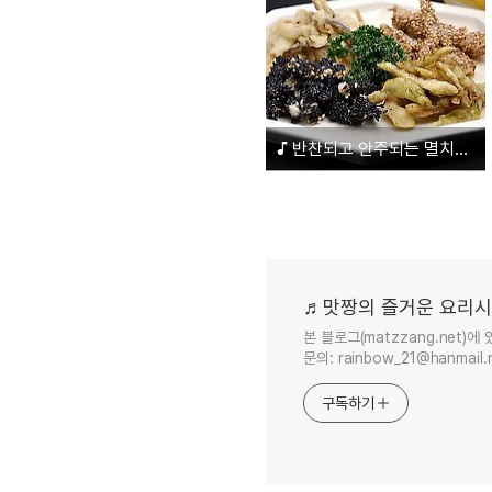
♪ 반찬되고 안주되는 멸치튀김 4가지
♬맛짱의 즐거운 요리
본 블로그(matzzang.net
문의: rainbow_21@hanmail.
구독하기