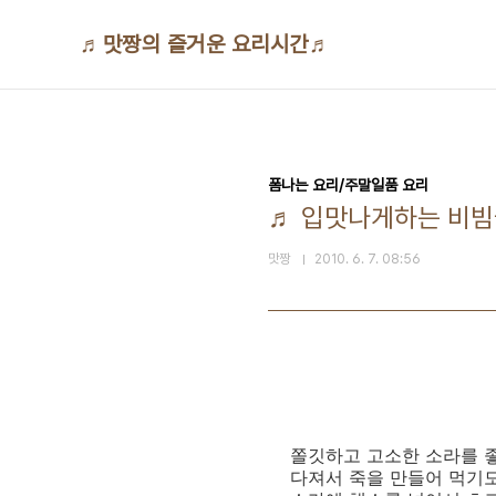
본문 바로가기
♬맛짱의 즐거운 요리시간♬
폼나는 요리/주말일품 요리
♬ 입맛나게하는 비빔
맛짱
2010. 6. 7. 08:56
쫄깃하고 고소한 소라를 
다져서 죽을 만들어 먹기도