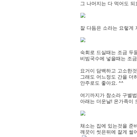
그 나머지는 다 먹어도 되요
잘 다듬은 소라는 요렇게
숙회로 드실때는 조금 두
비빔국수에 넣을때는 조금
요거이 담백하고 고소한것
그래도 어느정도 간을 더하
안주로도 좋아요. ^^
여기까지가 참소라 구별법
아래는 더운날! 온가족이 
채소는 집에 있는것을 준비
깨끗이 씻은뒤에 잘게 썰