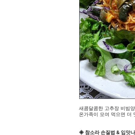
새콤달콤한 고추장 비빔양
온가족이 모여 먹으면 더
◈ 참소라 손질법 & 입맛