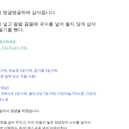
을 탱굴탱굴하에 삶아줍니다.
 넣고 팔팔 끓을때 국수를 넣어 불지 않게 삶아
물기를 뺀다.
 참고하세요.
 맛있게 삶는 방법
숟가락, 매실청 2숟가락, 참기름 2숟가락
집에 있는 것을 사용)
칠양념]
 3배식초 2숟가락, 올리고당 1숟가락, 다진마늘 1차스푼, 다진파
 깨소금
 삶아서 양념을 하였답니다.
실청을 넣어 무치고, 미리 만들어 놓은 양념장과 소라를 넣어서
로 선택하는 옵션! 깨소금을 넣어 마무리한다.