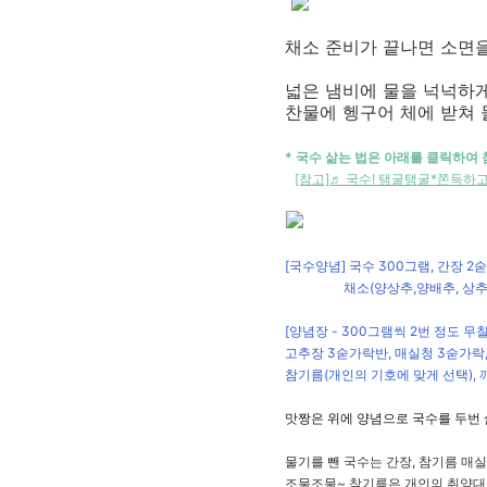
채소 준비가 끝나면 소면
넓은 냄비에 물을 넉넉하게
찬물에 헹구어 체에 받쳐 
* 국수 삶는 법은 아래를 클릭하여
[참고]
♬ 국수! 탱굴탱굴*쫀득하고
[국수양념] 국수 300그램, 간장 2
채소(양상추,양배추, 상추등 
[양념장 - 300그램씩 2번 정도 무
고추장 3숟가락반, 매실청 3숟가락,
참기름(개인의 기호에 맞게 선택),
맛짱은 위에 양념으로 국수를 두번
물기를 뺀 국수는 간장, 참기름 매
조물조물~ 참기름은 개인의 취양대