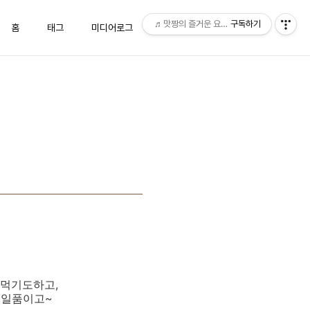
♬맛짱의 즐거운 요리시간♬
구독하기
홈
태그
미디어로그
위치로그
방명록
 먹기도하고,
 일품이고~