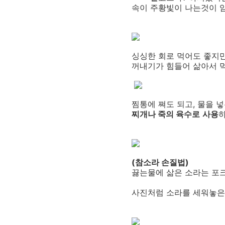
속이 주황빛이 나는것이 
싱싱한 회로 먹어도 좋지
꺼내기가 힘들어 삶아서 
찜통에 쪄도 되고, 물을 
찌개나 죽의 육수로
사용
(참소라 손질법)
끓는물에 삶은 소라는 포
사진처럼 소라를 세워놓은