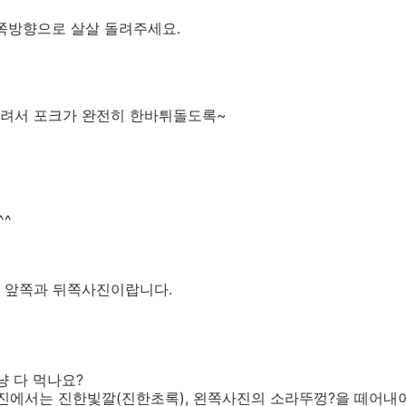
쪽방향으로 살살 돌려주세요.
려서 포크가 완전히 한바튀돌도록~
^^
 앞쪽과 뒤쪽사진이랍니다.
 다 먹나요?
진에서는 진한빛깔(진한초록), 왼쪽사진의 소라뚜껑?을 떼어내야