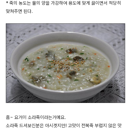
* 죽의 농도는 물의 양을 가감하여 용도에 맞게 끓이면서 적당히
맞쳐주면 된다.
흠~ 요거이 소라죽이라는거예요.
소라죽 드셔보신분은 아시겟지만! 고맛이 전복죽 부럽지 않은 맛