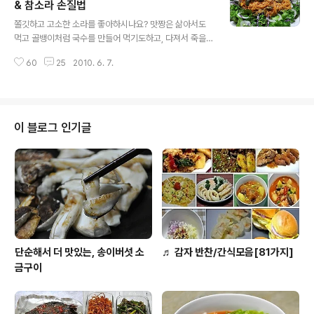
하지만! 대한민국의 축구경기가 있는 날 에는 온 국민이 열
& 참소라 손질법
글 내용
광을 한다고 해도 과언이 아닙니다. 우리 이웃님들은 한국
쫄깃하고 고소한 소라를 좋아하시나요? 맛짱은 삶아서도
vs 그리스 경기가 있는 날의 스케줄을 잡으셨나요? 많은
먹고 골뱅이처럼 국수를 만들어 먹기도하고, 다져서 죽을
분들이 모여서 응원을하는 광장등로 출동?을 하는 계획들
만들어 먹기도 해요. 죽을 만들면 전복죽 저리가라~ 할정
을 세워 놓았던데~ ㅎㅎ 맛짱은 집에서 맛있는 저녁 일찌
60
25
2010. 6. 7.
도로 고소하고 맛이 일품이고~ 소라에 채소를 넣어서 초고
감치 해놓고 먹으면서 응원을 ..
추장 무침을하면 반찬이나 안주로 아주 좋답니다. 소라의
철은 봄쯤인 3월에 시작하여 무더위가 시작되기전인 6월
말 정도가 제철이랍니다. 아직은 맛이있는 시기이지만! 쫄
깃하고 담백한 소라의 계절이 끝나가는것이 아쉽네요.^^;;
이 블로그 인기글
소라는 아미노산의 일종인 타우린이 풍부하게 들어 있어
피로회복에 효과가 좋고, 혈액내 콜레스테롤을 저하 시키
는든 고혈압이나 각종 성인병예방에도 좋다고 합니다 또한
참소라는 열량이 적고, 저지방 식품으로 다이어트에 제격
이라고 합니다. 요렇게 건강에 도움이 되는 소라를 가..
단순해서 더 맛있는, 송이버섯 소
♬ 감자 반찬/간식모음[81가지]
금구이