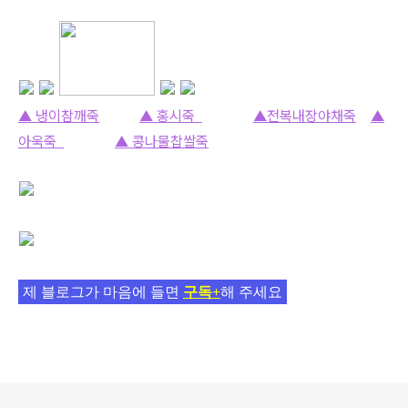
▲ 냉이참깨
죽
▲ 홍시죽
▲전복내장야채죽
▲
아욱죽
▲ 콩나물찹쌀
죽
제 블로그가 마음에 들면
구독+
해 주세요
로그 정보