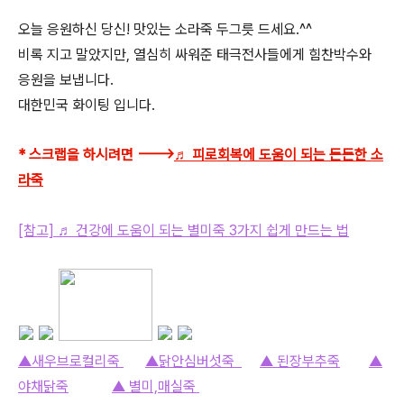
오늘 응원하신 당신! 맛있는 소라죽 두그릇 드세요.^^
비록 지고 말았지만, 열심히 싸워준 태극전사들에게 힘찬박수와
응원을 보냅니다.
대한민국 화이팅 입니다.
* 스크랩을 하시려면 --->
♬ 피로회복에 도움이 되는 든든한 소
라죽
[참고] ♬ 건강에 도움이 되는 별미죽 3가지 쉽게 만드는 법
▲새우브로컬리죽
▲닭안심버섯죽
▲ 된장부추죽
▲
야채닭죽
▲ 별미,매실죽