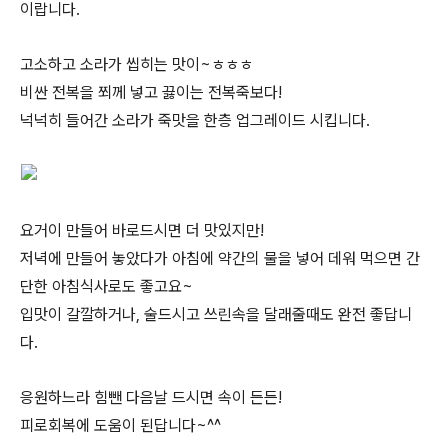
이랍니다.
고소하고 소라가 씹히는 맛이~ㅎㅎㅎ
비싼 전복을 쬐께 넣고 끓이는 전복죽보다!
넉넉히 들어간 소라가 죽맛을 한층 업그레이드 시킵니다.
요거이 만들어 바로드시면 더 맛있지만!
저녁에 만들어 놓았다가 아침에 약간의 물을 넣어 데워 먹으면 간
단한 아침식사로도 좋고요~
입맛이 갈깔하거나, 술드시고 쓰린속을 달래줄때도 완전 좋답니
다.
응원하느라 힘뺀 다음날 드시면 속이 든든!
피로회복에 도움이 된답니다~^^