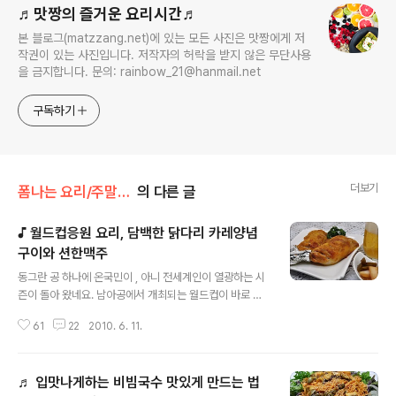
♬맛짱의 즐거운 요리시간♬
본 블로그(matzzang.net)에 있는 모든 사진은 맛짱에게 저
작권이 있는 사진입니다. 저작자의 허락을 받지 않은 무단사용
을 금지합니다. 문의: rainbow_21@hanmail.net
구독하기
더보기
폼나는 요리/주말일품 요리
의 다른 글
♪ 월드컵응원 요리, 담백한 닭다리 카레양념
구이와 션한맥주
글 내용
동그란 공 하나에 온국민이 , 아니 전세계인이 열광하는 시
즌이 돌아 왔네요. 남아공에서 개최되는 월드컵이 바로 코
앞에~ㅎㅎㅎ 아~ 월드컵! 월드컵이라는 소리만 들어도 자
61
22
2010. 6. 11.
연스레 '대~한~민국! 짝짝짝짝!!'소리가 절로 나옵니다. 오
늘은 월드컵 개막식이 있고, 한국경기가 내일12일, 토요일
에는 그리스와 월드컵 첫경기가 있지요. 생각만 해고 벌써
♬ 입맛나게하는 비빔국수 맛있게 만드는 법
부터 흥분이~^^;; 경기가 있는 날은 많은 사람들이 주목을