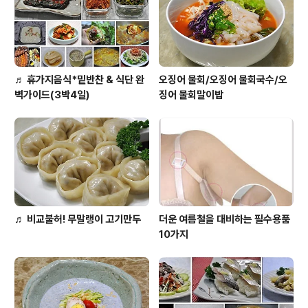
♬ 휴가지음식*밑반찬 & 식단 완
오징어 물회/오징어 물회국수/오
벽가이드(3박4일)
징어 물회말이밥
♬ 비교불허! 무말랭이 고기만두
더운 여름철을 대비하는 필수용품
10가지