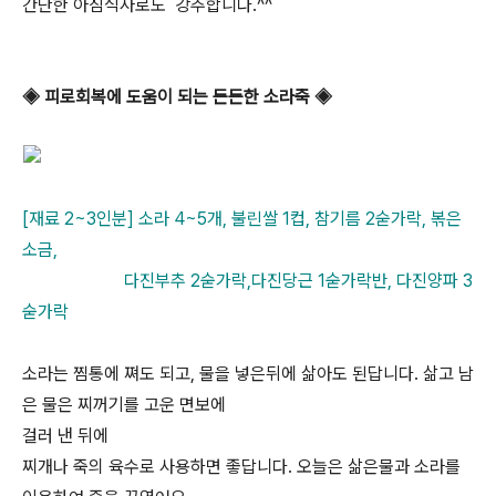
간단한 아침식사로도 강추합니다.^^
◈ 피로회복에 도움이 되는 든든한 소라죽 ◈
[재료 2~3인분] 소라 4~5개, 불린쌀 1컵, 참기름 2숟가락, 볶은
소금,
다진부추 2숟가락,다진당근 1숟가락반, 다진양파 3
숟가락
소라는 찜통에 쪄도 되고, 물을 넣은뒤에 삶아도 된답니다. 삶고 남
은 물은 찌꺼기를 고운 면보에
걸러 낸 뒤에
찌개나 죽의 육수로 사용하면 좋답니다. 오늘은 삶은물과 소라를