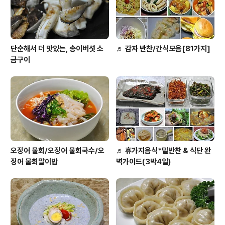
맛! 오이물김치 냉국수, 맛있게 만드는법 ◈ [재료] ..
단순해서 더 맛있는, 송이버섯 소
♬ 감자 반찬/간식모음[81가지]
금구이
오징어 물회/오징어 물회국수/오
♬ 휴가지음식*밑반찬 & 식단 완
징어 물회말이밥
벽가이드(3박4일)