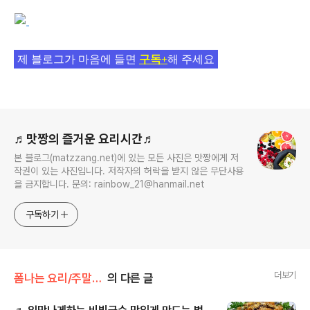
제 블로그가 마음에 들면
구독+
해 주세요
로그 정보
♬맛짱의 즐거운 요리시간♬
본 블로그(matzzang.net)에 있는 모든 사진은 맛짱에게 저
작권이 있는 사진입니다. 저작자의 허락을 받지 않은 무단사용
을 금지합니다. 문의: rainbow_21@hanmail.net
구독하기
더보기
폼나는 요리/주말일품 요리
의 다른 글