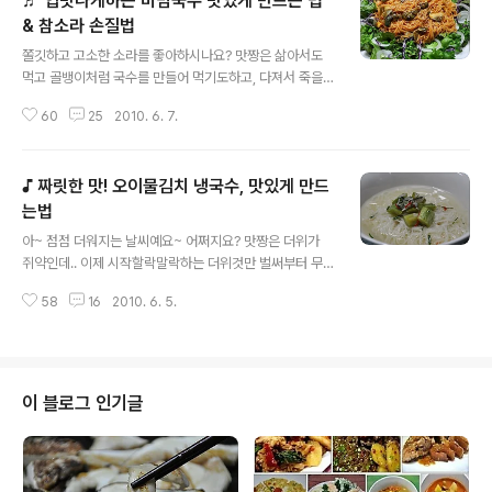
♬ 입맛나게하는 비빔국수 맛있게 만드는 법
& 참소라 손질법
글 내용
쫄깃하고 고소한 소라를 좋아하시나요? 맛짱은 삶아서도
먹고 골뱅이처럼 국수를 만들어 먹기도하고, 다져서 죽을
만들어 먹기도 해요. 죽을 만들면 전복죽 저리가라~ 할정
60
25
2010. 6. 7.
도로 고소하고 맛이 일품이고~ 소라에 채소를 넣어서 초고
추장 무침을하면 반찬이나 안주로 아주 좋답니다. 소라의
철은 봄쯤인 3월에 시작하여 무더위가 시작되기전인 6월
♪ 짜릿한 맛! 오이물김치 냉국수, 맛있게 만드
말 정도가 제철이랍니다. 아직은 맛이있는 시기이지만! 쫄
깃하고 담백한 소라의 계절이 끝나가는것이 아쉽네요.^^;;
는법
글 내용
소라는 아미노산의 일종인 타우린이 풍부하게 들어 있어
아~ 점점 더워지는 날씨예요~ 어쩌지요? 맛짱은 더위가
피로회복에 효과가 좋고, 혈액내 콜레스테롤을 저하 시키
쥐약인데.. 이제 시작할락말락하는 더위것만 벌써부터 무
는든 고혈압이나 각종 성인병예방에도 좋다고 합니다 또한
서워지네요~^^;; 이렇게 더울때는? 땀이 쏙들어가는 음식
참소라는 열량이 적고, 저지방 식품으로 다이어트에 제격
58
16
2010. 6. 5.
이 제일인뎅~ㅎㅎㅎ 어제도 한낮이 28도까지 올라가더라
이라고 합니다. 요렇게 건강에 도움이 되는 소라를 가..
고요. 맛짱은 집에서 꼼짝안하고 집에서 쉬었지만! 기온이
높아서 그런지 집안이 답답하더라고요. 그래서 저녁에는
가슴속까지 시원해지는 물국수를 만들어 먹었어요. 국물김
치만 있으면 간단히 먹을수 있는 션한 물국수랍니다. 요기
이 블로그 인기글
에 기가막힌 팁을 추가하여 초스팅하여 봅니다. 짜릿하게
익은 오이 물김치에 말아먹는 오이물국수는 하루종일 답답
했던 날씨를 간단하게 몰아가더군요~ㅎㅎㅎ 오이김치 만
드는법과 요리팁이 무엇인지는 아래로 쭈욱~^^ ◈ 짜릿한