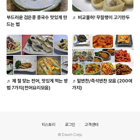
부드러운 검은콩 콩국수 맛있게 만
♬ 비교불허! 무말랭이 고기만두
드는 법
♬ 제 철 맞는 전어, 맛있게 먹는 방
♬밑반찬/즉석반찬 모음 (200여
법 7가지(전어요리모음)
가지)
의안내
티스토리
로그인
고객센터
© Daum Corp.