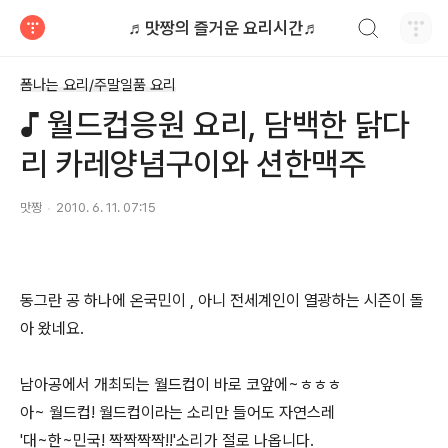
검색하기
♬맛짱의 즐거운 요리시간♬
티스토리
폼나는 요리/주말일품 요리
♪ 월드컵응원 요리, 담백한 닭다
리 카레양념구이와 션한맥주
맛짱
2010. 6. 11. 07:15
동그란 공 하나에 온국민이 , 아니 전세계인이 열광하는 시즌이 돌
아 왔네요.
남아공에서 개최되는 월드컵이 바로 코앞에~ㅎㅎㅎ
아~ 월드컵! 월드컵이라는 소리만 들어도 자연스레
'대~한~민국! 짝짝짝짝!!'소리가 절로 나옵니다.