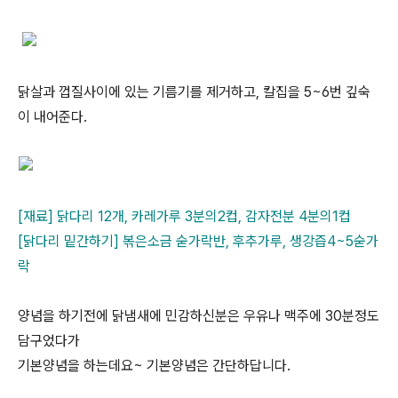
닭살과 껍질사이에 있는 기름기를 제거하고, 칼집을 5~6번 깊숙
이 내어준다.
[재료] 닭다리 12개, 카레가루 3분의2컵, 감자전분 4분의1컵
[닭다리 밑간하기] 볶은소금 숟가락반, 후추가루, 생강즙4~5숟가
락
양념을 하기전에 닭냄새에 민감하신분은 우유나 맥주에 30분정도
담구었다가
기본양념을 하는데요~ 기본양념은 간단하답니다.