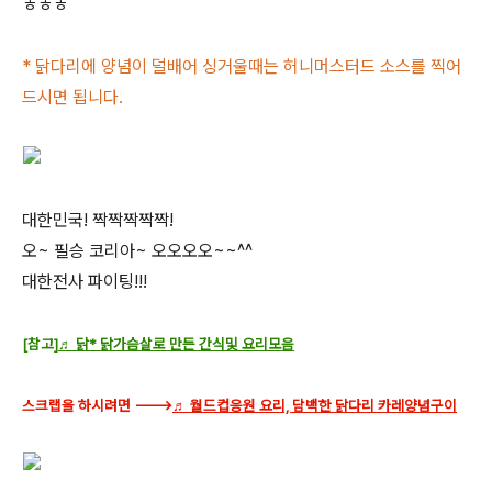
ㅎㅎㅎ
* 닭다리에 양념이 덜배어 싱거울때는 허니머스터드 소스를 찍어
드시면 됩니다.
대한민국! 짝짝짝짝짝!
오~ 필승 코리아~ 오오오오~~^^
대한전사 파이팅!!!
[참고]
♬ 닭* 닭가슴살로 만든 간식및 요리모음
스크랩을 하시려면 --->
♬ 월드컵응원 요리, 담백한 닭다리 카레양념구이