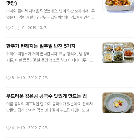
맛탕)
[참고]♪김치백서-재료고르기/김장*사계절김치&김치요
글 내용
리모음 ◈ 고소한 새우찜 & 시원한 팽이버섯 새우탕 ◈
아이와 둘이서 저녁을 먹었는데요. 밥이 약간 모자라서.. 무
[재료] 양식새우, 꽃게- 물, 생강술(찔 때) [새우탕] 새우&
엇을 더 먹어야 할까? 만두국 끓일까? 하다가..ㅎㅎ 간식으
꽃게육수 1.2리터, 팽이버섯 2봉지, 양식새우 7마리, 함초
로 급선회하여 만든 만두 맛탕입니다. 바삭바삭 달콤! 단짠
작성시간
2
0
2019. 10. 7.
소금, 파 주문을 하면은 24시..
의 조화가 압권인! 물만두 맛탕(만두맛탕). 자세한 포스팅
입니다. [참고]혈액을 깨끗하게 해주는 무/무와 무청 시래
기 요리 모음 [참고]♬ 도시락 365일/1식3찬 매일도시락/
한주가 편해지는 일주일 반찬 5가지
도시락모음 101가지 ◈ 바삭바삭 달콤! 단짠의 조화 물만
글 내용
이제야 대청소가 거의 끝나갑니다. 주방 정리에, 방 정리,
두 맛탕(만두 맛탕)◈ 냉동실에서 꺼낸 만두 접시에 펼쳐서
커튼, 이불 등등.. 몇 날 동안 청소를 하고 이제야 마무리네
전자레인지에 해동을 하였습니다. [재료] 물만두 20개, 포
요. 이제, 모아놓은 옷을 정리하여 기부하기 위해 박스에 담
도씨유, 설탕 3숟가락, 물 3숟가락, 깨소금. * 시럽의 양은
아두고, 한동안 바쁠것 같아 일주일 반찬을 만들어 두었습
개인의 기호에 맞게 설탕과 물 양을 가감하여 만들어 주세
작성시간
8
0
2019. 7. 29.
니다.^^ 자주 만들어 먹는 반찬들이라 만드는 과정을 패스
요. 위에 시럽의 설탕 양은 물만두 20개 대충 코팅되는 양
하고, 완성컷만 담아 보았습니다. 꽈리고추 멸치볶음, 감자
입니다...
채볶음, 어묵조림, 버섯볶음, 오징어채 무침. 이렇게 5종 반
부드러운 검은콩 콩국수 맛있게 만드는 법
찬입니다. [요리 tip]♬ 휴가지휴가지 음식*밑반찬 & 완벽
글 내용
식단 가이드 [농산물 정보]옥수수 맛있게 삶는법 (옥수수
여름 음식의 대표적인 한 가지 콩국수가 있는데요. 집에서
영양*보관법) ◈ 한주가 편해지는 일주일 반찬 ◈ 오징어
만들면 곱게 밖에서 먹는 것과 같이 부드럽지 않아도 고민
채는 마늘 고추장, 마요네즈, 조청, 해바라기씨, 파슬리가
하는 분들이 더러 계신 것 같아, 집에서 만들어도 콩국물이
루, 깨소금을 넣어 조물조물 무침을 하였습니다. 요래 빨갛
부드럽고 맛있게 만드는 법 참고하시라고 포스팅합니다.
작성시간
4
0
2019. 7. 29.
게 양념이 되..
개인적으로 콩을 수확하는 가을에 구입을 하여 두고 먹는
데요. 작년 가을 구입한 검은콩으로 만든 검은콩 콩국수를