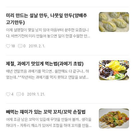
서 계피가루와 설탕을 묻혔더니, 바삭하고 달콤한 과자가
만들어 집니다. 계피향이 좋은 츄러스가 연상되는 튀김과
미리 만드는 설날 만두, 나뭇잎 만두(양배추
자 맛입니다.만두를 만들고 남은 만두피로 만든 튀김과자,
고기만두)
만두피 츄러스 포스팅입니다. ♪ 명절(추석,설날)요리모음/
글 내용
재활용요리모음 [일품요리] 정월대보름 오곡밥과 아홉가
이제 설명절이 몇일 남지 않아 마음부터 분주한 요즘입니
지 나물(묵나물) [간식] 수수 부꾸미 ◈ 만두 만들고 남은
다. 바쁘기전에 미리 만들어 놓으면 일이 한결 수월한 만두
만두피로 만든 츄러스 & 튀겨서 만든 만두피 애플파이 ◈
입니다. 나무잎 모양이라고 하여 나뭇잎만두라고도 불리는
작성시간
18
0
2019. 2. 1.
만두피는 반으로 잘랐습니다. 미리 만드는 설날 만두, 나뭇
만두 왕만두피로 만들어 보았습니다. 나뭇잎 모양 만두는
잎 만두(양배추 고기만두) 출처: htt..
처음 만드는 것이라 조금 어설픈 모양으로 만들어 졌는데
요. 그래도 모양이 나오는 것이 이쁘길래 이먼 명절 만두 만
제철, 과메기 맛있게 먹는법(과메기 초밥)
들때 참고하시라고 정리 하여 올려 봅니다. ^^ [일품요리]
글 내용
매년 연말쯔음 과메기를 먹으면.. 올한해도 다 같구나.. 하
정월대보름 오곡밥과 아홉가지 나물(묵나물) [참고]혈액을
였는데..^^작년에는 과메기를 먹지 못하고 연말을 보냈습
깨끗하게 해주는 무/무와 무청 시래기요리모음[참고]♬ 도
니다. 연말을 보내고, 연초에..ㅎㅎ새해 맞이로 과메기를 먹
시락 365일/1식3찬 매일도시락/도시락모음 101가지 ◈
었네요. 조금더 일찍 준비를 하려다가,준비한 재료 죄다 버
양배추 고기만두(나뭇잎 만두/왕만두) ◈ [재료] 돼지고기
작성시간
4
0
2019. 1. 21.
리고,, 있는 재료로 준비한 과메기 밥상입니다. [참고]감기
1.5키로, 한우 500그램(다진마늘 5숟가락, 간장 2숟가락,
예방에 좋은 생강 일년내내 먹는 법 [요리의기초] ♪ 배추
굴소스 6~숟가락, 톳..
한 포기, 알차게 먹기위한 보관법[참고]♪김치백서-재료고
빼먹는 재미가 있는 꼬막 꼬치/꼬막 손질법
르기/김장*사계절김치&김치요리모음 ◈ 꽁치 과메기 맛
글 내용
있게 먹는법 ◈ 이번에 주문한 과메기 입니다.과메기를 내
어제 조금 남은 꼬막이 있길래 무엇을 만들어 볼까.. 생각을
지 싼후에 종이박스에 포장되어 도착을 하였습니다. [재료]
하다가 ~ 자투리 채소가 있어서 조합을 하여 꼬치를 만들
김 13장, 밥 13공기(배합초), 달걀 6개(죽염 2분의1숟가
어 보았답니다. [참고] 겨울 별미,꼬막숙회&꼬막 비빔밥 만