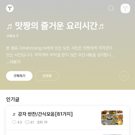
검색하기
티스토리
♬맛짱의 즐거운 요리시간♬
구독자
7
본 블로그(matzzang.net)에 있는 모든 사진은 맛짱에게 저작권이
있는 사진입니다. 저작자의 허락을 받지 않은 무단사용을 금지합니다.
문의: rainbow_21@hanmail.net
...더보기
구독하기
방명록
신고하기 레이어
열기
인기글
♬ 감자 반찬/간식모음[81가지]
43
61
조회
19