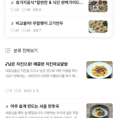
♬ 휴가지음식*밑반찬 & 식단 완벽가이드(3
박4일)
60
48
조회
8
♬ 비교불허! 무말랭이 고기만두
49
64
조회
7
분류 전체보기
주요 글 목록
♪남은 치킨으로! 매콤한 치킨마요덮밥
글 내용
야호님들은 치킨을 드시고 남은 것으로 어찌 이용을 하시
나요? 맛짱네는 .. 여러가지 다양한 리폼요리를 하기 때문
에.. 치킨이 남아도 걱정이 없답니다. 이번에도 치킨, 아니
징.. 닭강정이 남아서 치킨마요덮밥을 만들었습니다. 리폼
작성시간
5
0
2022. 2. 5.
요리지만.. 전혀 리폼같지 않은 새로운 맛으로 먹을 수 있는
치킨마요덮밥 포스팅입니다. ◈ 남은 치킨으로 만든, 매콤
한 치킨마요덮밥 ◈ [재료] 양파 큰것 2분의1개(간장 2숟
♬ 아주 쉽게 만드는 사골 만둣국
가락, 맛술 2숟가락, 조청 1숟가락, 청양고추 1개), 찬밥 1
글 내용
공기, 양상추, 달걀 2개, 치킨남은것 100그램, , 포도씨유,
야호님들 해피 설 명절입니다. 이번에는 우리네 설은 주말