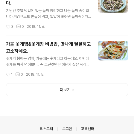
다.
차(청) 만들기에서 유자관련 레시피모음집[참고]♪김치백
글 내용
서-재료고르기/김장*사계절김치&김치요리모음 ◈ 감자
지난번 주말 텃밭에 있는 들깨 정리하고 나온 들깨 송이입
콩전, 영양 간식으로도 좋아요. ◈ 삶은 콩을 찍은 사진이
니다.튀김으로도 만들어 먹고, 알알이 훑어낸 들깨송이가
없어서 예전이미지를 빌려 왔습니다.일부는 콩자반을 만들
지고 부침도 만들어 먹고,이번에는 들깨송이밥을 만들어
작성시간
3
0
2018. 11. 6.
고, 남겨 두었던 삶은 콩입니다. [조림] 부드러워 더 맛있는
보았습니다. 소고기 넣어 영양의 균형을 맞추고, 어디에도
콩자반(콩조림) 검은콩은 맛이..
없을..ㅎㅎ소고기 들깨송이밥을 만들었습니다. 포스팅을
정리하기전 결과만 적자면! 완전 끝내주는 가을의 별미밥
가을 꽃게찜&꽃게장 비빔밥, 맛나게 달달하고
입니다. 표현이 부족하여 생생함은 전달이 덜 되겠지만, 꼭
고소하네요.
한번 만들어 드셔 보시라고 자세한 포스팅 적어 봅니다. 면
글 내용
역력강화에 도움주는 채소 - 깻잎 * 깻잎 요리모음 [참고]
꽃게가 봄에는 암게, 가을에는 숫게라고 하는데요. 이번에
혈액을 깨끗하게 해주는 무/무와 무청 시래기요리모음[참
꽃게를 쪄서 먹어보니.. 꼭 그런것만은 아닌가 싶은 생각이
고]♬ 도시락 365일/1식3찬 매일도시락/도시락모음 101
드네요~ㅎㅎ 요즘 맛이 들어가기 시작을 하는 가을 꽃게찜
작성시간
1
0
2018. 11. 5.
가지 ◈ 반찬 없이도 맛있는 별미밥(소고기 들깨송이밥)
오늘의 포스팅입니다. ^^ [참고]꽃게 암수구별과 손질법에
◈ 들깨송이만 골라 놓은 것입니다.파릇한것..
서 꽂게요리 모음 레시피까지~ [참고]♪소풍&나들이 도시
락모음(김밥,샌드위치,주먹밥등등) ♪김치백서-재료고르
더보기
기/김장*사계절김치&김치요리모음 ◈ 맛나게 달달하고
고소한! 가을 꽃게찜&꽃게장 비빔밥 ◈ 포장할때는 살았
을때 얼음 가득채워서 포장을 한것이 아주 싱싱한 채로 도
착을 하엿습니다. 요즘 기온이 많이 내려가서인지.. 아이스
박스안에 얼음도 그대로 요래 싱싱하게 도착을 하였네요.
꽃게는 잡는 순간부터 살이 내리기 시작을 하여..바로 먹을
의안내
티스토리
로그인
고객센터
것이 아니면 받은 즉시 냉동을 하는것이 좋..