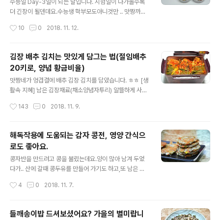
부명란찌개과 오돌오돌한 식감이 일품이 표고버섯 불고기
수능일 Day-3일이 되는 날입니다. 시험일이 다가올수록
양념볶음. 두뇌에 산소공급을 도와주는 깻잎멸치찜. 그리
더 긴장이 될덴데요.수능생 학부모도아니것만 .. 맛짱까지
고, 묵은지무침볶음과 후식으로 먹을 과일이랍니다. 오늘
마음이 이상하네요.시험과는 관련이 없는 저도 이러한데..
작성시간
10
0
2018. 11. 12.
수험생도시락은 육류반찬없이 준비하는 영양만점 도시락
당사들과 부모님들은 얼마나 긴장이 될까요?아무쪼록 마
이랍니다. ♬ 수험생에게 좋은 음식 [참고]♪소풍&나들..
음 잘 추스리는 날들이 되시길 바라면서..수험생에 도움이
되는 도시락 포스팅 시작합니다. [2016년 11월7일 첫번
김장 배추 김치는 맛있게 담그는 법(절임배추
째]수험생도시락/수능도시락-된장국,새우볶음,브로컬리무
20키로, 양념 황금비율)
침,고사리 매일 매일 도시락 준비를 하는 분들이야 수험생
글 내용
도시락 반찬을 준비하는 것이 별것도 아닐수 있지만.. 요즘
맛짱네가 엉겹결에 배추 김장 김치를 담았습니다. ㅎㅎ [생
같이 학교급식으로 도시락을 잊고 사는 분들에게.. 오랜만
활속 지혜] 남은 김장재료(채소양념자투리) 알뜰하게 사용
에 도시락 준비를 하기에는 ..고심 아닌 고심을 할것 같아서
보관법 양이 얼마 안되는 양이라 조금 더 담을 것이지만, 야
작성시간
143
0
2018. 11. 9.
준비하였습니다. 수험생 도시락이라고 특별히 다를것은 없
호님들에게 양념을 다시금 알려 드릴수 있으니 잘됐다 싶
답니다.너무 과하지 않게..평소에 ..
어서 정리하여 올립니다. 괴산 절임배추로 만든 김장 배추
김치, 오늘은 풀 쉼게 만드는 법, 양념비율 등을 상세한 설
해독작용에 도움되는 감자 콩전, 영양 간식으
명으로 적어 보겠습니다. ♪김치백서-재료고르기/김장*사
로도 좋아요.
계절김치&김치요리모음 [참고]혈액을 깨끗하게 해주는
글 내용
무/무와 무청 시래기요리모음[참고]♬ 도시락 365일/1식
콩자반을 만드려고 콩을 불렸는데요.양이 많아 남겨 두었
3찬 매일도시락/도시락모음 101가지 ◈ 김장 배추 김치는
다가.. 산에 갈때 콩두유를 만들어 가기도 하고,또 남은 것
맛있게 담그는 법(맛짱식 양념 황금비율)◈ 김장을 하기전
으로는 .. 오늘 두유로 만들어 먹었네요. 오늘 두유는 체에
작성시간
4
0
2018. 11. 7.
에는 양념에 들어가는 풀을 먼저 준비해 놓아야 한답니다.
거른후에 마셨는데요.두유를 거르고 남은 건지.. 콩비지로
찹쌀가루를 만든 풀을 전날 미리 만들..
만든 영양간식입니다. 밀가루 대신 감자를 갈아서 만들어
더 맛있던 감자 콩전.반찬 보다는 간식으로 더 잘 어울리는
들깨송이밥 드셔보셨어요? 가을의 별미랍니
감자 콩전과 홈메이드 두유 입니다. [요리의기초]유자효능/