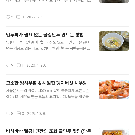
냉동파 2~3숟가락, 마요네즈. 양파 주먹만한것을 반만 채
까지 끼고 연휴가 시작되어 비교적 긴 연휴라 그런지.. 마음
썰었습니다. 양상추 겉잎과 속잎 한장씩 씻어서 물기를 털
이 조금은 여유롭네요. 새해 복 많이 받으시고, 행복한 날
어내고 채를 썰고, 청양고추는 반으로 갈라 잘세 썰었습니
명절이 되시길 바라면서 쉽게 만드는 사골 떡만둣국 포스
작성시간
2
0
2022. 2. 1.
다. 순살 ..
팅합니다. 명절 음식은 지역마다 집집마다 다르겠지만, 맛
짱네는 어김없이 떡과 만두를 다 넣은 떡만둣국을 끓여 먹
는답니다. 떡만둣국을 끓일 때는 미리 사골국을 준비해 놓
만두피가 필요 없는 굴림만두 만드는 방법
으면 별 신경을 쓰지 않아도 되어..ㅎㅎ 이번에도 사골국에
글 내용
만둣국을 끓였습니다. 떡, 만두, 육수가 미리 준비되어 있
명절에는 떡국만 끓여 먹는 가정도 있고, 떡만둣국을 끓여
어.. 더 쉽게 만든 설 명절 떡만둣국 포스팅합니다. ♪ 명절
먹는 가정도 있는 제요, 맛짱네 설 명절에는 떡만둣국을 끓
(추석, 설날) 요리 모음/재활용 요리 모음 [참고] 혈액을 깨
여 먹습니다. 가족들이 만들을 좋아하니.. 만두 듬뿍 떡 약
끗하게 해주는 무/무와 무청 시래기 요리 모음 [참고]♬ 도
간, 만두 위주로 조리를 합니다. 저희 집은 만두피가 있는
작성시간
9
1
2020. 1. 20.
시락 365일/1식 ..
만두도 좋아하고, 만두피 없이, 부드럽게 먹는 굴림만두도
좋아합니다. 오늘은 만두를 좋아하지만, 만두피가 부담스
러운 분들을 위하여 만두피 없이 만드는 굴림만두를 만드
고소한 왕새우찜 & 시원한 팽이버섯 새우탕
는 법을 소개 합니다. [만두] 굴림만두&통밀 만두(누드 만
글 내용
두&웰빙만두) ♪ 각종 만두만두 맛있게 만드는 방법/만두
가을은 새우의 계절이지요?ㅎㅎ 살이 통통하게 오른 .. 촌
모음만두모음 ♪ 명절(추석, 설날) 요리 모음/재활용 요리
아이님의 새우로 만든 오늘의 요리입니다. 보통들 새우를
모음 ◈ 만두피 없이 만드는 굴림만두/ 굴림 만둣국 ◈ 만
소금깔고 구워서들 드시는데요~ㅎㅎ 맛짱은 개인적으로
두소를 만드는 법은 아래 참고를 클릭하시면 자세히 볼 수
구운것보다 찐 것을 좋아하여,,. 이번에도 찜통에 쪄서 맛나
작성시간
8
0
2019. 10. 8.
있습니다. [참고]따끈따끈..
게 먹고, [요리의기초] ♬ 대하&새우 조리에 따른 손질*구
별*요리법 찜통에 찌고 나온 국물로는.. 새우탕까지 끓여서
맛나게 먹었답니다. 새우로 만든 푸짐한 밥상 포스팅입니
바삭바삭 달콤! 단짠의 조화 물만두 맛탕(만두
다. [참고]체력을 보강하고 풍을 다스리는 표고버섯요리