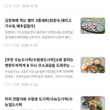
락, 깨소금), 당근 1개(소금 약간, 기름), 꽁치과메기 13마
들어 바로 먹는 꼬치의 맛이..ㅎㅎ 쫄깃한 꼬막의 맛이 그대
작성시간
3
0
2018. 11. 15.
리. 생와사비,..
로 느껴지는 꼬치랍니다. [참고] 꼬막 맛있게 삶는법/꼬막
구별법*꼬막요리*꼬막손질법 ◈ 빼먹는 재미가 있는 꼬막
채소꼬치 ◈ 해캄을 한 꼬막을 끓는물에 넣은뒤에 한쪽방
김장후에 먹는 별미 3종세트(된장국,돼지고
향으로 저어가며 저어주고, 꼬막이 서너개 입이 벌어지기
기수육,배추겉절이)
시작을 하면 얼른 건지고 시원한 물로 재빨리 샤워를하여
글 내용
식혀 줍니다. (시원물에 절대 담구지 마세요. 체에 받쳐 물
맛짱네는 1차 김장을 한지 일주일이 되었는데요.김장한날
을 끼얹는 정도입니다.) 꼬막 삶는 시간은 일정치 않습니다.
을 힘들어 짜장면을 시켜 먹고, 담날에서야 김장의 별미를
하지만 2분 내외로 손질을 끝내야 맛있는 꼬막을 드실수
만들었답니다.별미라고 하면 집집마다 다 비슷하지 않을가
작성시간
1
0
2018. 11. 14.
있어요. [참고] 꼬막초무침/..
싶은데요.오늘 만든 김장날 별미는 돼지고기보쌈과 돼지고
기 수육과 같이 먹을 배추 겉절이, 된장국을 뽑아 보았습니
다. 첫번째는 돼지고기수육! 보쌈입니다. 평상시에 돼지고
[추천 수능도시락/수험생도시락]소화 잘되는
기 수육을 만들때는 압력솥을 이용하는데요.이번에는 오랜
명란두부찌개 & 두뇌 산소공급을 도와주는 깻
만에 옛날 방식으로 물에 푹 삶아 조리를 하였습니다. 두번
글 내용
잎찜
째는 열무청을 다듬고 나온 무청 된장국. 세번째가 바로 만
수능일 Day-2일이 되는 날! 벌써 수험생도시락 다섯번째
든 김치로 만드는 걷절이,김장후에 먹는 별미 3종 포스팅
인데요~ 추천수능도시락에 달린 댓글에 .. 아이가 수능일
입니다. ♪김치백서-재료고르기/김장*사계절김치&김치요
이 다가오니 육류를 피한다는 말씀이 있었어요. 시험이 늦
작성시간
1
0
2018. 11. 13.
리모음 [참고]혈액을 깨끗하게 해주는 무/무와 무청 시래기
게 끝나서 든든한 도시락으로 준비를 하는 엄마맘은 이해
요리모음[참고]♬ 도시락 365일/1식3찬 매일..
가 되지만, 더 잘 아시겠지만, 아이가 피한다면 굳이 육류반
찬을 넣을 필요는 없답니다. 그래서 오늘은 육류반찬을 넣
미리 만들어본 수험생 도시락/수능도시락/수
치 않았지만, 영양면에서 뒤지지 않은 도시락을 준비해 보
능일도시락
았답니다. 소화 잘되는 부드럽게 술술 넘어가는 깔끔한 두
글 내용