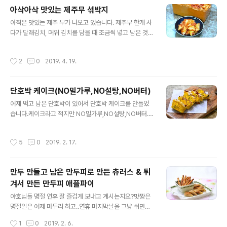
만들어 보았습니다. 콩국물이 부드러워 국물까지 싹싹 먹
아삭아삭 맛있는 제주무 섞박지
게 되는 콩국수. 훌륭한 밭의 쇠고기라 불리는 콩의 단백질
글 내용
을 듬뿍 섭취할수 있는 영양 만전 콩국수. 콩물 부드럽게 만
아직은 맛있는 제주 무가 나오고 있습니다. 제주무 한개 사
들어 먹는 법 자세한 포스팅 합니다. [요리tip] ♬ 휴가지휴
다가 달래김치, 머위 김치를 담을 때 조금씩 넣고 남은 것으
가지 음식*밑반찬 & 완벽 식단 가이드 [농산물 정보]옥수
로는 섞박지를 만들었습니다. 휘리릭 만드는 석박지 자세
수 맛있게 삶는법 (옥수수 영양*보관법) 19. 방학특집 요리
한 포스팅입니다. 같은 무인데 깍두기로 담지 무신 섞박지?
작성시간
2
0
2019. 4. 19.
모음 1-떡볶이 레시피*..
하시려나요? ㅎㅎ 지난번 방송에 충무김밥과 먹는 석박지
가 생각이 나서리~ㅎㅎ 깍두기 대신 섞박지를 만들어 보았
습니다. 양념은 깍두기와 똑같습니다. 휘리릭 만드는 제주
단호박 케이크(NO밀가루,NO설탕,NO버터)
무 석박지 포스팅입니다. [절여서 만드는 양파김치] 웰빙
글 내용
아삭한 햇 양파 김치(양파김치) [생활속 지혜] 저장마늘 가
어제 먹고 남은 단호박이 있어서 단호박 케이크를 만들었
을까지 썩지 않게 보관하는 법 [장아찌] 부드럽게 아삭 거
습니다.케이크라고 적지만 NO밀가루,NO설탕,NO버터.
리는 상큼한 부추장아찌 ◈ 아삭아삭 맛있는 제주무 섞박
간단한 재료로 전자렌지에 4분만 돌리면 되는 간단조리입
지 ◈ [재료] 제주무 1200그램, 굵은소금 1숟가락, 다진
니다. 어찌 만드는지 자세한 포스팅 합니다. [참고]혈액을
작성시간
5
0
2019. 2. 17.
마늘 3숟가락, 다진 생강 2..
깨끗하게 해주는 무/무와 무청 시래기요리모음 ◈ 단호박
케이크(NO밀가루,NO설탕,NO버터) ◈[재료] 달걀1개,
미니 단호박 찐것 3분의2개, 토핑재료는 개인 옵션. 달걀
만두 만들고 남은 만두피로 만든 츄러스 & 튀
흰자만 머랭을 쳐 주세요. * 머랭 달걀흰자에 설탕을 조금
겨서 만든 만두피 애플파이
씩 넣어 가며 세게 저어 거품을 낸 것 거품기를 이용하여 머
글 내용
랭을 만들어 주세요. 요즘은 날씨가 추워서리..ㅎㅎ베란다
야호님들 명절 연휴 잘 즐겁게 보내고 계시는지요?맛짱은
에 나가서 머랭을 만들언 아주 잘 만들어 집니다. 단호박에
명절일은 어제 마무리 하고..연휴 마지막날을 그냥 쉬면서
남겨 놓은 노른자 섞어 주시고, [참고]군고구마 & 구운 단
보내고 있네요~^^ 쉬면서 명절만두를 남들고 남은 만두피
작성시간
1
0
2019. 2. 6.
호박 머랭친 흰자를 넣어 주..
를 이용하여 튀김과자를 만들어 보았습니다.돌돌말아 튀겨