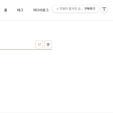
♬맛짱의 즐거운 요리시간♬
구독하기
홈
태그
미디어로그
위치로그
방명록