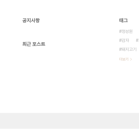
공지사항
태그
정성원
감자
최근 포스트
돼지고기
더보기