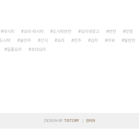
레시피
요리·레시피
도시락반찬
김치냉장고
반찬
맛짱
도시락
술안주
간식
요리
안주
김치
리뷰
밑반찬
일품요리
초대요리
DESIGN BY
TISTORY
관리자