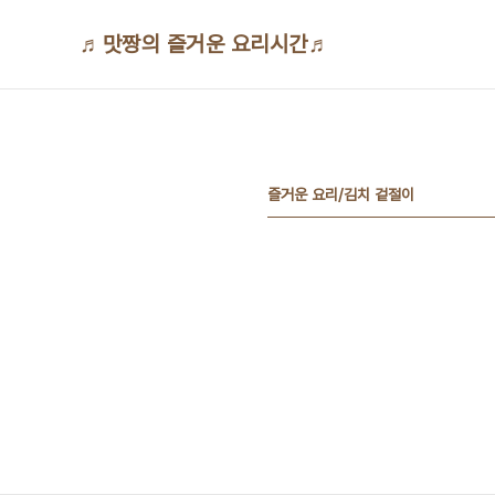
본문 바로가기
♬맛짱의 즐거운 요리시간♬
즐거운 요리/김치 겉절이