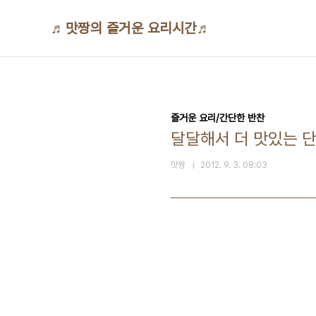
본문 바로가기
♬맛짱의 즐거운 요리시간♬
즐거운 요리/간단한 반찬
달달해서 더 맛있는 
맛짱
2012. 9. 3. 08:03