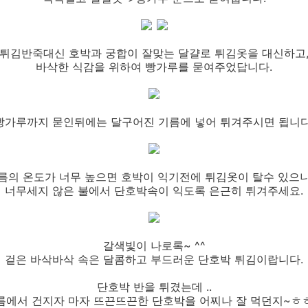
튀김반죽대신 호박과 궁합이 잘맞는 달걀로 튀김옷을 대신하고
바삭한 식감을 위하여 빵가루를 묻여주었답니다.
빵가루까지 묻인뒤에는 달구어진 기름에 넣어 튀겨주시면 됩니다
름의 온도가 너무 높으면 호박이 익기전에 튀김옷이 탈수 있으니
너무세지 않은 불에서 단호박속이 익도록 은근히 튀겨주세요.
갈색빛이 나로록~ ^^
겉은 바삭바삭 속은 달콤하고 부드러운 단호박 튀김이랍니다.
단호박 반을 튀겼는데 ..
름에서 건지자 마자 뜨끈뜨끈한 단호박을 어찌나 잘 먹던지~ㅎ