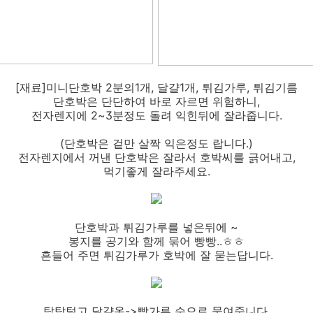
[재료]미니단호박 2분의1개, 달걀1개, 튀김가루, 튀김기름
단호박은 단단하여 바로 자르면 위험하니,
전자렌지에 2~3분정도 돌려 익힌뒤에 잘라줍니다.
(단호박은 겉만 살짝 익은정도 랍니다.)
전자렌지에서 꺼낸 단호박은 잘라서 호박씨를 긁어내고,
먹기좋게 잘라주세요.
단호박과 튀김가루를 넣은뒤에 ~
봉지를 공기와 함께 묶어 빵빵..ㅎㅎ
흔들어 주면 튀김가루가 호박에 잘 묻는답니다.
탁탁털고 달걀옷->빵가루 순으로 묻여줍니다.