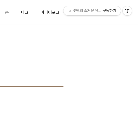
♬맛짱의 즐거운 요리시간♬
구독하기
홈
태그
미디어로그
위치로그
방명록