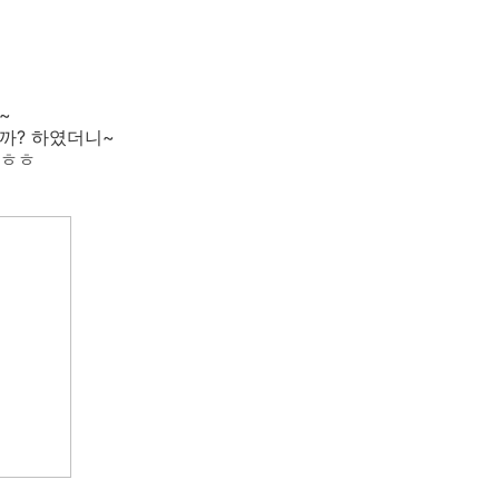
~
까? 하였더니~
 ㅎㅎ