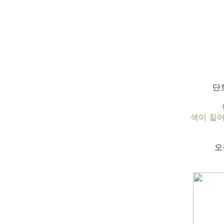
단
색이 짙어
오