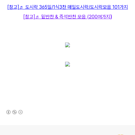
[참고]♬ 도시락 365일/1식3찬 매일도시락/도시락모음 101가지
[참고]
♬ 밑반찬 & 즉석반찬 모음 (200여가지
)
(새창열림)
로그 정보