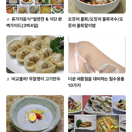
♬ 휴가지음식*밑반찬 & 식단 완
오징어 물회/오징어 물회국수/오
벽가이드(3박4일)
징어 물회말이밥
♬ 비교불허! 무말랭이 고기만두
더운 여름철을 대비하는 필수용품
10가지