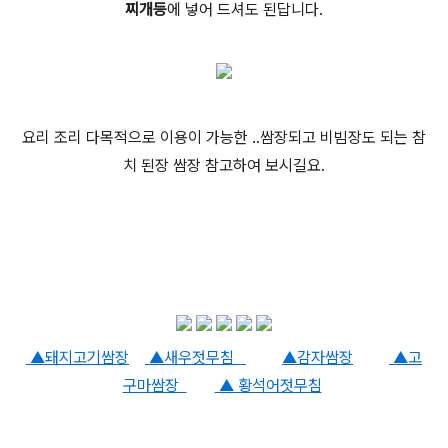
찌개등
에 넣어 드셔도 된답니다.
요리 조리 다목적으로 이용이 가능한 ..쌈장되고 비빔장도 되는 참
치 된장 쌈장 참고하여 보시길요.
▲돼지고기쌈장
▲새우젓무침
▲감자쌈장
▲고
구마쌈장
▲ 황석어젓무침