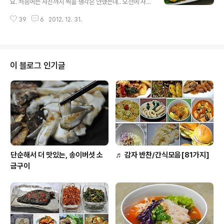
요. 처음에는 사진까지 찍을 생각은 안했는데.. 오전에 사
하여 식혀 줍니다. (시원물에 절대 담구지 마세요. 체에 받
온 청양고추 생각이 퍼뜩! 아~~ 청양고추를 넣어 볼까 하
쳐 물을 끼얹는 정도입니다.) [참고] 꼬막 맛있게 삶는법/꼬
39
6
2012. 12. 31.
는 생각에 카메라에 메모리칩을 넣어 사진을 찍으면서 달
막구별*꼬막요리*꼬막손질법 http://v.daum.net/li..
걀말이를 만들었답니다. 그 이름하여 오늘의 맛짱네 반찬
은 청양고추가 들어간 달걀말이랍니다. 풀어서 간만하고
팬에 부어 말아지기만 하는 달걀말이의 변신! 오늘반찬 아
주 매운 달걀말이랍니다. [참고]22. 완전단백질 달걀요리
이 블로그 인기글
모음 레시피 ◈ 달걀말이에 청양고추가 콕콕/매운달걀말
이 ◈ [재료] 달걀 5개, 청양고추 3개, 당근약간, 다진파,
깨소금, 볶은소금 1차스푼, 기름 * 삼삼한 간의 달걀말이랍
니다. 간의 세기는 소금으로 가감하세요. 매운고추가 먹고
싶다고 하길래 동네마트에서 청양고..
단순해서 더 맛있는, 송이버섯 소
♬ 감자 반찬/간식모음[81가지]
금구이