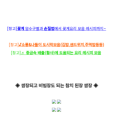
[참고]
꽃게
암수구별과
손질법
에서 꽂게요리 모음 레시피까지~
[참고]
♪소풍&나들이 도시락모음(김밥,샌드위치,주먹밥등등)
[참고]
♬ 중금속 배출(황사)에 도움되는 요리 레시피 모음
◈ 쌈장되고 비빔장도 되는 참치 된장 쌈장
◈