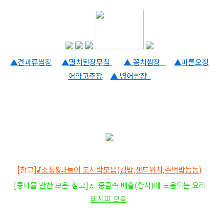
▲견과류쌈장
▲멸치된장무침
▲ 꽁치쌈장
▲마른오징
어약고추장
▲ 병어쌈장
[참고]
♪소풍&나들이 도시락모음(김밥,샌드위치,주먹밥등등)
[콩나물 반찬 모음-참고]
♬ 중금속 배출(황사)에 도움되는 요리
레시피 모음