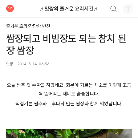
검색하기
♬맛짱의 즐거운 요리시간♬
티스토리
즐거운 요리/간단한 반찬
쌈장되고 비빔장도 되는 참치 된
장 쌈장
맛짱
2014. 5. 14. 06:56
오늘 쌈추 첫 수확을 하였네요. 화분에 기르는 채소를 이렇게 조금
씩 뜯어먹는 재미도 솔솔합니다.
직접기른 쌈추와 .. 후다닥 만든 쌈장과 합께 먹었답니다.