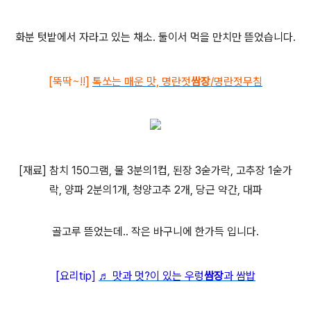
화분 텃밭에서 자라고 있는 채소. 둘이서 먹을 만치만 뜯었습니다.
[뚝딱~!!]
톡쏘는 매운
맛, 명란젓
쌈장
/명란젓무침
[재료] 참치 150그램, 물 3분의1컵, 된장 3숟가락, 고추장 1숟가
락, 양파 2분의1개, 청양고추 2개, 당근 약간, 대파
골고루 뜯었는데.. 작은 바구니에 한가득 입니다.
[요리tip]
♬ 맛과 멋?이 있는
우렁
쌈장
과 쌈밥