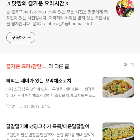
♬맛짱의 즐거운 요리시간♬
본 블로그(matzzang.net)에 있는 모든 사진은 맛짱에게 저
작권이 있는 사진입니다. 저작자의 허락을 받지 않은 무단사용
을 금지합니다. 문의: rainbow_21@hanmail.net
구독하기
더보기
즐거운 요리/간단한 반찬
의 다른 글
빼먹는 재미가 있는 꼬막채소꼬치
글 내용
어제 조금 남은 꼬막이 있길래 무엇을 만들어 볼까.. 생각을
하다가 ~ 자투리 채소가 있어서 조합을 하여 꼬치를 만들
어 보았답니다. 만들어 바로 먹는 꼬치의 맛이..ㅎㅎ 쫄깃한
31
31
2013. 1. 14.
꼬막의 맛이 그대로 느껴지는 꼬치랍니다. [참고]꼬막초무
침/꼬막회비빔밥/꼬막양념 http://cafe.daum.net/happ
yCookingIndex/7wB8/1694 ◈ 빼먹는 재미가 있는
달걀말이에 청양고추가 콕콕/매운달걀말이
꼬막채소꼬치 ◈ 해캄을 한 꼬막을 끓는물에 넣은뒤에 한
글 내용
쪽방향으로 저어가며 저어주고, 꼬막이 서너개 입이 벌어
오랜만에 달걀 반찬을 만들고자.. 달걀 몇개를 꺼내 들었어
지기 시작을 하면 얼른 건지고 시원한 물로 재빨리 샤워를