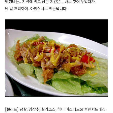
맛짱네는.. 저녁에 먹고 남은 치킨은 .. 바로 찢어 두었다가,
담 날 조리하여..아침식사로 먹는답니다.
[샐러드] 닭살, 양상추, 칠리소스, 허니 머스터드or 후렌치드레싱-