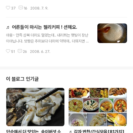
가 끝났어요. 어제밤에 시험 끝나면 모 맛잇는거 해줄까?
37
16
2008. 7. 9.
했더니..엄마가 만든 찰떡 아이스가 먹고 싶다더군요. 냉동
실에 찹쌀가루가 있는지라.. 그러마 했어요. 집에서 만드는
찰떡아이스는 저녁에 미리 만들어 냉동실에 넣어두면.. 담
♬ 어른들이 마시는 젤리커피 ! 션해요.
날 먹기에 딱 좋아요. 그리고 더 좋은것은 찰떡의 당도를 개
글 내용
인의 입 맛에 맞게 조절을 할 수 있어서 더 좋구요.. 누가 그
아웅~ 안즉 삼복 더위도 멀었는데.. 내리쬐는 햇빛이 장난
러데요.. 먹고 싶으면 하나 사 먹고 말지 만드느라 고생을
이아닙니다. 맛짱은 추위보다 더위에 약하여.. 더워지면 완
그리하냐고.. 전 ,, 만드는것도 즐거워요, 즐겁게 만든것을..
전히 축축쳐진답니다. 이제.. 시작인 더위를 어찌 잘 보낼수
먹는 이들이 맛있게 먹으면 더 즐겁고요. 아마 이런것들에
51
26
2008. 6. 27.
있을지.. 지금부터 걱정이 되네요. 그래도... 낙은.. 먹거리아
.. 행복이라는 이름이 달렸을거예요..ㅎㅎㅎ 그래서 매일매
니겠어요? 에궁~, 저만 그런가요? ^^; 더워도.. 추워도.. 먹
일 ..
는것을 잘 먹으면서.. 견뎌야 할텐데...ㅋ 우찌꺼나.. 오늘도
맛있는 먹거리로 뺘쌰~를 외치며.. 더워를 멀리 보내버릴
생각뿐이랍니다.ㅎㅎ 더위를 떨쳐보낼 후식중에 하나~! 커
이 블로그 인기글
피젤리를 만들어 보았어요. 그냥 냉커피를 타 먹는 것보다..
미리 만들어 놓은 커피젤리를 커피에 넣어 함께 마시면.. 먹
을때 만큼은 더위가 싹~! 글구.,. 젤리(젤라틴)가 들어가 속
도 든든^^;; 후식이라하면서.. 속이 든든이라..
단순해서 더 맛있는, 송이버섯 소
♬ 감자 반찬/간식모음[81가지]