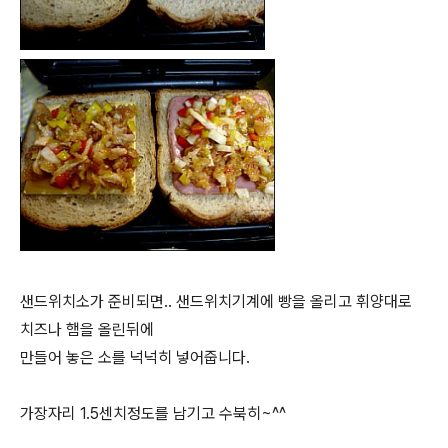
샌드위치소가 준비되면.. 샌드위치기계에 빵을 올리고 휘양대로
치즈나 햄을 올린뒤에
만들어 놓은 소를 넉넉히 넣어줍니다.
가장자리 1.5센치정도를 남기고 수북히~^^