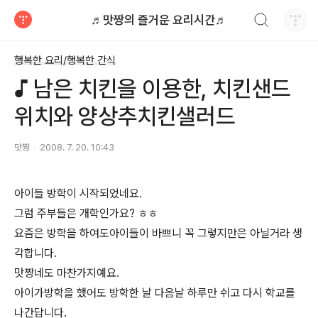
검색하기
♬맛짱의 즐거운 요리시간♬
티스토리
행복한 요리/행복한 간식
♪ 남은 치킨을 이용한, 치킨샌드
위치와 양상추치킨샐러드
맛짱
2008. 7. 20. 10:43
아이들 방학이 시작되었네요.
그럼 주부들은 개학인가요? ㅎㅎ
요즘은 방학을 하여도아이들이 바쁘니 꼭 그렇지만은 아닐거라 생
각합니다.
맛짱네도 마찬가지예요.
아이가방학을 했어도 방학한 날 다음날 하루만 쉬고 다시 학교를
나간답니다.