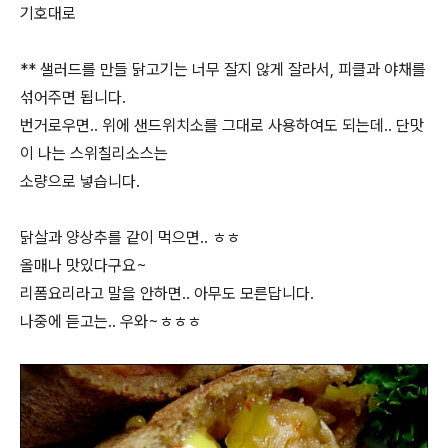
기호대로
** 샐러드를 만들 닭고기는 너무 잘지 않게 잘라서, 피클과 야채를
섞어주면 됩니다.
번거로우면.. 위에 샌드위치소를 그대로 사용하여도 되는데.. 단맛
이 나는 스위칠리소스는
소량으로 넣습니다.
닭살과 양상추를 같이 먹으면.. ㅎㅎ
올매나 맛있다구요~
리폼요리라고 말을 안하면.. 아무도 모른답니다.
나중에 듣고는.. 우와~ㅎㅎㅎ