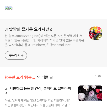
로그 정보
♬맛짱의 즐거운 요리시간♬
본 블로그(matzzang.net)에 있는 모든 사진은 맛짱에게 저
작권이 있는 사진입니다. 저작자의 허락을 받지 않은 무단사용
을 금지합니다. 문의: rainbow_21@hanmail.net
구독하기
더보기
행복한 요리/행복한 간식
의 다른 글
♬ 시원하고 든든한 간식, 홈메이드 찰떡아이
스
글 내용
아공.. 날씨가 왜 이런데요? 삼복더위 처럼 더운것이..내리
쬐는 햇볕이 장난이 아닙니다. 오늘 맛짱네 아이.. 기말고사