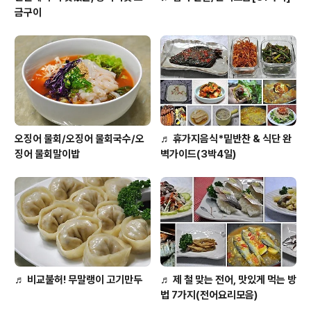
금구이
오징어 물회/오징어 물회국수/오
♬ 휴가지음식*밑반찬 & 식단 완
징어 물회말이밥
벽가이드(3박4일)
♬ 비교불허! 무말랭이 고기만두
♬ 제 철 맞는 전어, 맛있게 먹는 방
법 7가지(전어요리모음)