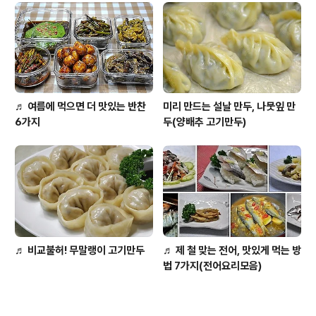
♬ 여름에 먹으면 더 맛있는 반찬
미리 만드는 설날 만두, 나뭇잎 만
6가지
두(양배추 고기만두)
♬ 비교불허! 무말랭이 고기만두
♬ 제 철 맞는 전어, 맛있게 먹는 방
법 7가지(전어요리모음)