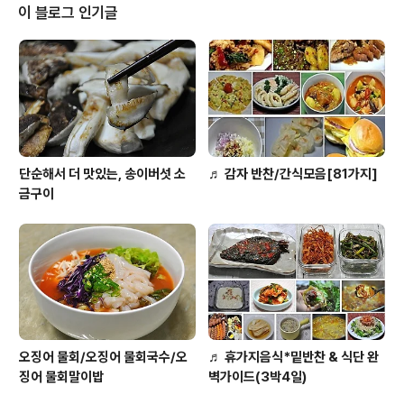
소리가 났다. 가까이 다가 갈수룩 하얀 연기가 시커면 연기
이 블로그 인기글
로.. 곧이어 시뻘건 불길이 높이 치쏟는다. 이글거리면 타는
불길은 정말 무서워 보였다. 요즘처럼 건조한 날씨에 자칫
잘못하면 인근 나무에 불길이 번지지는 않을까 걱정하였는
데 재빨리 도착하는 119에 안도의 한숨이~ 트럭의 실린 짐
은 **금속 의자..
단순해서 더 맛있는, 송이버섯 소
♬ 감자 반찬/간식모음[81가지]
금구이
오징어 물회/오징어 물회국수/오
♬ 휴가지음식*밑반찬 & 식단 완
징어 물회말이밥
벽가이드(3박4일)