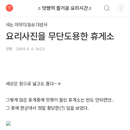
검색하기
♬맛짱의 즐거운 요리시간♬
티스토리
사는 이야기/일상 다반사
요리사진을 무단도용한 휴게소
맛짱
2009. 5. 6. 16:23
세상은 참으로 넓고도 좁다~ㅎ
그렇게 많은 휴게중에 맛짱이 들린 휴게소는 반도 안되련만..
그 중에 한군데서 정말 황당한(?) 일을 보았다.