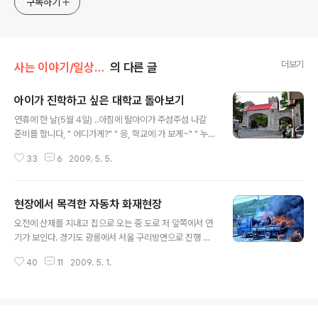
구독하기
더보기
사는 이야기/일상 다반사
의 다른 글
아이가 진학하고 싶은 대학교 돌아보기
글 내용
연휴에 한 날(5월 4일) ..아침에 딸아이가 주섬주섬 나갈
준비를 합니다, " 어디가게?" " 응, 학교에 가 보게~" " 누구
하고?" " 혼자~~" " 그럼 엄마하고 같이 갈까?? " " 같이 가
33
6
2009. 5. 5.
도 상관없어! " 하길래 " 그럼 엄마는 니 뒤만 쫒아 다닐께 ..
" 하고는 아이와 함께 집을 나섰습니다. 어제 이모부와 공
부이야기를 하면서 본인이 가고 싶은 학교를 가보는 것도
현장에서 목격한 자동차 화재현장
좋다면 이런 저런 이야기를 하더만.. 연휴라 시간이 되어 가
글 내용
보려고 한다고 하네요. 지하철을 타고 회기역에서 내려 다
오전에 산제를 지내고 집으로 오는 중 도로 저 앞쪽에서 연
시 마을 버스를 타고 목적지인 경희대학교에 도착을 하였
기가 보인다. 경기도 광릉에서 서울 구리방면으로 진행 방
습니다. 등용문이라 불리는 경희대학교 정문이예요. 아이
향(오전 11시 36분경) 어?? 뭐지 불?? 하면서 신랑에게 얼
에게 엄마와 상관없이 니가 가고 싶은곳으로 가라~ 하고는
40
11
2009. 5. 1.
른 신고하자!하고는 맛짱은 가방속에 카메라를 꺼내어 들
뒤따라 다니면 교내사진을 찍었습니다. 들어서면서 왼쪽
고,,밖을 내다보니 ?? ^^;; 불길이 치쏫는 트럭 주변에는 운
에..
전기사로 보이는 분이 핸드폰으로 통화하는 모습도 보이
고.. 맛짱네가 신고 다이얼을 돌리기도 전에 119가 싸이렌