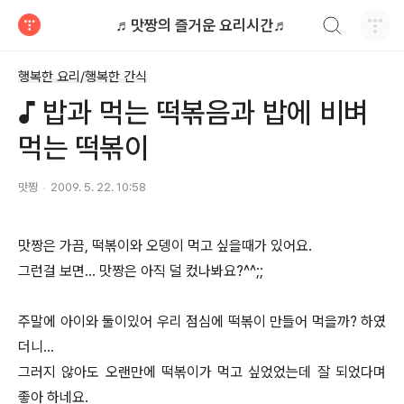
검색하기
♬맛짱의 즐거운 요리시간♬
티스토리
행복한 요리/행복한 간식
♪ 밥과 먹는 떡볶음과 밥에 비벼
먹는 떡볶이
맛짱
2009. 5. 22. 10:58
맛짱은 가끔, 떡볶이와 오뎅이 먹고 싶을때가 있어요.
그런걸 보면... 맛짱은 아직 덜 컸나봐요?^^;;
주말에 아이와 둘이있어 우리 점심에 떡볶이 만들어 먹을까? 하였
더니...
그러지 않아도 오랜만에 떡볶이가 먹고 싶었었는데 잘 되었다며
좋아 하네요.