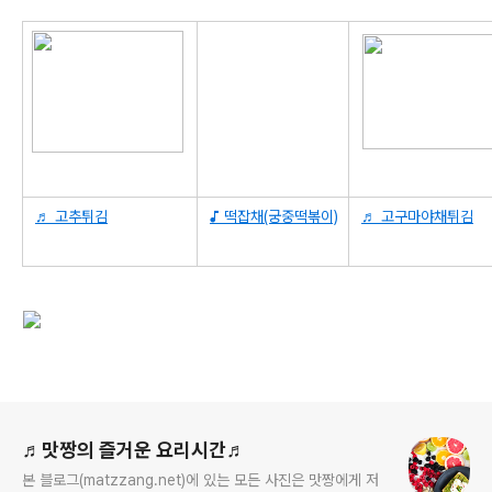
♬ 고추튀김
♪ 떡잡채(궁중떡볶이)
♬ 고구마야채튀김
로그 정보
♬맛짱의 즐거운 요리시간♬
본 블로그(matzzang.net)에 있는 모든 사진은 맛짱에게 저