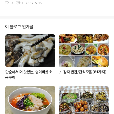
전이완과 혈전예방등에 효능이 있는것으로 규명이 됏다고
54
12
2009. 5. 15.
도 되는 치즈와 소세지가 들어간 롤 샌드위치랍니다. ㅋ 정
하니, 평소에 마늘을 이용한 요리를 ..
말 간단하지요? 치즈와 소시지가 들어간 롤 샌드위치는..
만들기가 간단하여, 나들이 갈때 간단히 준비할 수 있어서
좋고, 집에서도 뚝딱 폼나게 만들 수 있어 좋아요.^^ 간식이
나 나들이 간단한 도시락에 좋은 롤 샌드위치 정리하여 봅
이 블로그 인기글
니다. ◈ 폼나게 뚝딱! 치즈와 소시지가 들어간 롤샌드위치
◈ [재료] 식빵 4장, 마요네즈, 슬라이스치즈 4장, 소시지
4개 소시지는 끓는물에 데쳐서 건져두고, 식빵은 테두리를
자른뒤에 방망이나 병을 이용하여 식빵은 납작하게 한다는
느낌으로 밀어주고, 마..
단순해서 더 맛있는, 송이버섯 소
♬ 감자 반찬/간식모음[81가지]
금구이