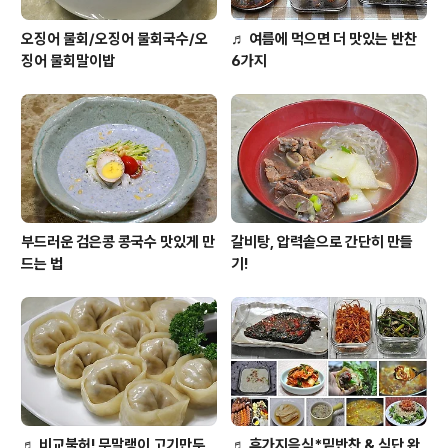
오징어 물회/오징어 물회국수/오
♬ 여름에 먹으면 더 맛있는 반찬
징어 물회말이밥
6가지
부드러운 검은콩 콩국수 맛있게 만
갈비탕, 압력솥으로 간단히 만들
드는 법
기!
♬ 비교불허! 무말랭이 고기만두
♬ 휴가지음식*밑반찬 & 식단 완