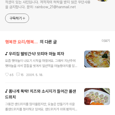
작권이 있는 사진입니다. 저작자의 허락을 받지 않은 무단사용
을 금지합니다. 문의: rainbow_21@hanmail.net
구독하기
더보기
행복한 요리/행복한 간식
의 다른 글
♪ 우리집 웰빙간식! 또띠아 마늘 피자
글 내용
요즘 햇마늘이 나오기 시작을 하였어요. 그래서 지난주에
햇마늘을 사서 껍질을 벗겨서 일년먹을 마늘짱아치를 담구
어 만들었답니다. 맛짱네는 마늘을 많이 먹는편이예요. 반
65
15
2009. 5. 18.
찬으로 또는 굽거나 볶아서도 먹고.. 반찬에도 많은 양을 넣
는 편이지요. 뽀얀 마늘을 보니.. 또 뭔가가 만들고 싶은 충
동이 일더군요~ㅎㅎ 그래서 오늘은 마늘을 이용하여 특별
♪ 폼나게 뚝딱! 치즈와 소시지가 들어간 롤샌
한 간식을 만들어 보았어요. 그것은.. 바로바로.. 마늘피자!
마늘이 우리몸에 좋다는 것은 다들 아시지요? 우리가 알고
드위치
글 내용
있는 식품 마늘은 보약중에 보약이예요. 각종 성인병은 물
그동안 샌드위치를 많이올렸지만, 오늘은 만들기가 쉬운
론 피로회복에도 좋고, 스태미너에도 짱! 얼마전 신문기사
롤샌드위치를 정리하고 있어요. 샌드위치가 쉬워 봤자지~
를 보았더니 마늘이 적혈구와 만나 황화수소를 만들어 혈
하시겟지만.. 썰고, 볶고, 샐러드를 복잡하게 만들지도 않아