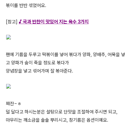
볶이를 반반 섞었어요.
[참고]
♪ 국과 반찬이 맛있어 지는 육수 3가지
팬에 기름을 두루고 떡볶이를 넣어 볶다가 양파, 양배추, 어묵을 넣
고 양파가 숨이 죽을 정도로 볶다가
양념장을 넣고 섞어가며 잘 볶아준다.
쨔잔~ㅎ
덜 달다고 하시는분은 설탕으로 단맛을 조절하여 주시면 되고,
마무리는 깨소금을 솔솔 뿌리시고, 참기름은 옵션이예요.