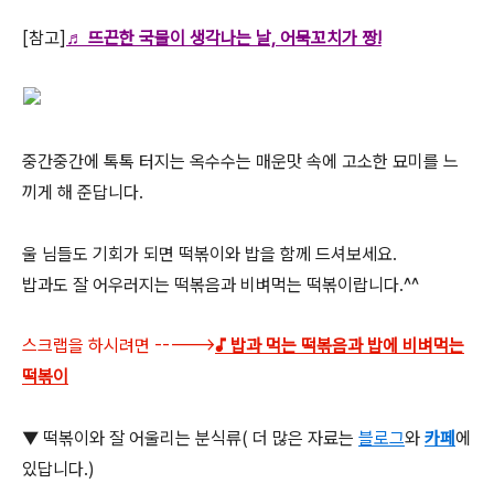
[참고]
♬ 뜨끈한 국물이 생각나는 날, 어묵꼬치가 짱!
중간중간에 톡톡 터지는 옥수수는 매운맛 속에 고소한 묘미를 느
끼게 해 준답니다.
울 님들도 기회가 되면 떡볶이와 밥을 함께 드셔보세요.
밥과도 잘 어우러지는 떡볶음과 비벼먹는 떡볶이랍니다.^^
스크랩을 하시려면 ----->
♪ 밥과 먹는 떡볶음과 밥에 비벼먹는
떡볶이
▼ 떡볶이와 잘 어울리는 분식류( 더 많은 자료는
블로그
와
카페
에
있답니다.)