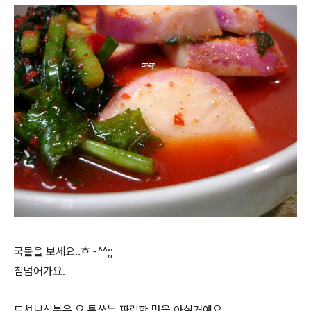
국물을 보세요..흐~^^;;
침넘어가요.
드셔보신분은 요 톡쏘는 짜릿한 맛을 아실거예요.