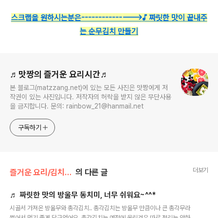
스크랩을 원하시는분은--------------->
♪ 짜릿한 맛이 끝내주
는 순무김치 만들기
로그 정보
♬맛짱의 즐거운 요리시간♬
본 블로그(matzzang.net)에 있는 모든 사진은 맛짱에게 저
작권이 있는 사진입니다. 저작자의 허락을 받지 않은 무단사용
을 금지합니다. 문의: rainbow_21@hanmail.net
구독하기
더보기
즐거운 요리/김치 겉절이
의 다른 글
♬ 짜릿한 맛의 방울무 동치미, 너무 쉬워요~^^*
글 내용
시골서 가져온 방울무와 총각김치.. 총각김치는 방울무 만큼이나 큰 총각무라
썰어서 먹기 좋게 담구었어요. 총각김치는 예전에 올린것은 따로 정리는 안하였