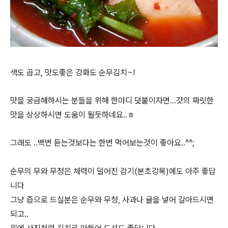
색도 곱고, 맛도좋은 강화도 순무김치~!
맛을 궁금해하시는 분들을 위해 한마디 덧붙이자면...갓의 짜릿한
맛을 상상하시면 도움이 될듯하네요..ㅎ
그래도 ..백번 듣는것보다는 한번 먹어보는것이 좋아요..^^;
순무의 무와 무청은 체력이 덜어진 감기(본초강목)에도 아주 좋답
니다
그냥 즙으로 드실분은 순무와 무청, 사과나 귤을 넣어 갈아드시면
되고..