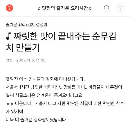
검색하기
♬맛짱의 즐거운 요리시간♬
티스토리
즐거운 요리/김치 겉절이
♪ 짜릿한 맛이 끝내주는 순무김
치 만들기
맛짱
2007. 11. 6. 14:05
몇일전 아는 언니들과 강화에 다녀왓답니다.
서울서 1시간 남짓한 거리지만.. 강화를 가니.. 바람끝이 다른것이
벌써 시골스러운 정겨움이 풍겨오더라고요.
ㅎㅎ 더군다나.. 서울서 나고 자란 맛짱은 시골에 대한 막연한 향수
가 있기에
더욱 더 즐거운 강화행이였답니다.