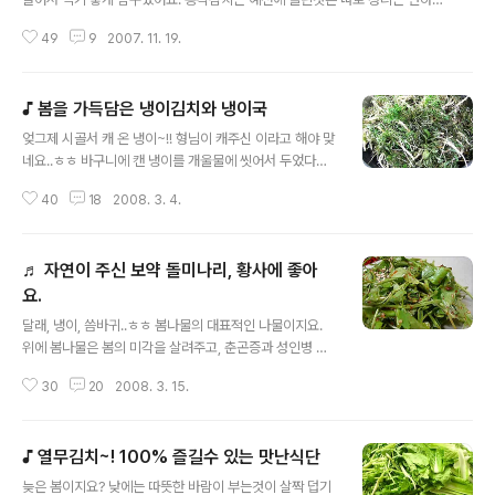
어요. 혹시라도 자료가 필요하신분은..맛있는 김치방에 있으니 참고하세요~^^
49
9
2007. 11. 19.
ㅎㅎ 갓김치, 깻잎지.. 호박지도 있는데... 동안 바쁘다는 핑계로 자료 정리를 못
하였어요. 더 늦기전에 오늘은 동치미를 올리고 .. 나머지는 시간나는대로 정리
하여 올려 보겠습니다.^^ 동치미.. 사실 요즘은 제가 어렷을때 먹던 동치미 맛이
♪ 봄을 가득담은 냉이김치와 냉이국
안난답니다. 땅속에 묻려 있던 항아리, 가마니를 덮어 보온을 하고.. 잘익은 동치
글 내용
미를 꺼내자면.. 얼음이얼어 있엇지요.. 다른 그릇으로 얼음을 깨면 그릇이 깨지
엊그제 시골서 캐 온 냉이~!! 형님이 캐주신 이라고 해야 맞
니.. 스탠(?)대접을 가지고 탁탁 치거나.. 동치미국물의 얼음이 두꺼우면 그릇으
네요..ㅎㅎ 바구니에 캔 냉이를 개울물에 씻어서 두었다가..
로 ..
봉지에 담는데, 울 랑이가 그거 다 담으려고?? 하네요. ㅋㅋ
40
18
2008. 3. 4.
그랴서 다 하나도 안남기고 다 싸가지고 간다구 했어요 -..-
옆에서 울형님 웃으면서..그럼 다 가지고 가야지.. 하더라고
요. 어찌까나 다 가지고 와서 조금씩 나누어 주고, 나머지로
♬ 자연이 주신 보약 돌미나리, 황사에 좋아
는 김치를 담았어요. 나물이야 무쳐서 바로 먹는 잇점이 있
지만, 김치는 저장을 할 수 있다는 장점이 있잖아요. 그래
요.
글 내용
서.. 두고두고 봄을 느끼며. 맛있게 먹으려고 김치를 담구어
달래, 냉이, 씀바귀..ㅎㅎ 봄나물의 대표적인 나물이지요.
보았어요. 이 겨울을 지낸 냉이는 보약중에 보약이예요. 비
위에 봄나물은 봄의 미각을 살려주고, 춘곤증과 성인병 예
타민 A를 비롯한 각종 영양소가 가득이랍니다. 춘곤증??
방에 도움을 주지요. 여기서 하나 추가할 나물이 있답니다.
ㅎㅎ 저리가라~!!! 노곤함?? 드시면서 원기 회복 된답니..
30
20
2008. 3. 15.
물론 봄이라 많은 나물이 나오는 때이지만.. 대표로 적는다
면 그렇다는 거예요. 추가할 나물의 한가지는 돌미나리 랍
니다. 미나리는 각종 요리에 부재료로 많이 쓰이고.. 특히나
♪ 열무김치~! 100% 즐길수 있는 맛난식단
복이나, 무침, 찜, 탕등의 요리에서는 빠질래야 빠질 수 없
글 내용
는 중요한 조연이지요.. 미나리가 있어야 주재료의 맛이 제
늦은 봄이지요? 낮에는 따뜻한 바람이 부는것이 살짝 덥기