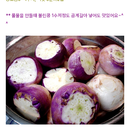
** 풀물을 만들때 불린콩 1수저정도 곱게갈아 넣어도 맛있어요~^
^