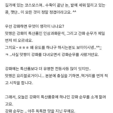
길가에 있는 코스모스며.. 수확이 끝난 논, 밭에 세워 말리고 있는
콩, 깻단.. 이 모든 것이 정말 정겹더라고요. ^^
우선 강화하면 무엇이 생각이 나나요?
맛짱은 강화의 특산품인 인삼과화문석, 그리고 간화 순무가 제일
먼저 떠 오르네요.
그치요~ㅎㅎㅎ 왜 유도를 하냐구 하시는분도 보이이시넹..^^;;
ㅋ ..사실 맛짱이 강화를 다녀오면서 강화순무를 사왔거던요.
강화에는 특산품보다 더 유명한 전등사등 많이 잇지만..
맛짱은 요리블로거이니... 본분에 충실을 기하면..먹거리를 먼저 적
고 시작을 합니다.
그래서, 오늘은 강화의 특산품중에 하나인 강화 순무를 소개 할려
고요.
강화 순무는 .. 아주 독특한 맛을 지닌 무예요.