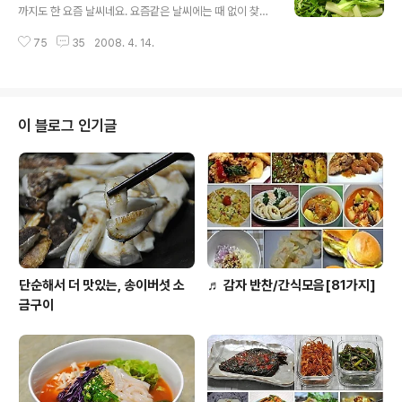
대로 빛나니 말이예요.. ^^ 미나리 중에서도 돌미나리.. 일
까지도 한 요즘 날씨네요. 요즘같은 날씨에는 때 없이 찾아
반 미나리가 미나리꽝에서 자라는 것에 비해 돌미나리는
오는 춘곤증으로 고생도하고, 입 맛을 잃고 고생하는분들
돌뜸사이에서 자라고.. 모양은 거의 비슷하지만.. 조금씩 다
75
35
2008. 4. 14.
이 많은 계절이기도 합니다. 이럴때 .. 모 맛난것이 없을가
르지요. 돌미나리는 비타민 A, B1, B2 등이 함유된 식품으
고민하시는분! 아래 열무김치의 도움을 받아보세요.. 묵은
로 항암효과와..
지를 올리던 식단에서,, 풋풋한 열무김치를 추가하여 올려
보세요. 열무김치 한 통 있으면 ..요즘 날씨가 낮에는 제법
더운것이 시원한것이 먹고 싶을때.. 혹은 입 맛이 없어 고민
이 블로그 인기글
을 할 때 정말 좋답니다. 멀리서 사시는 지인께서 ..열무를
새벽에 뽑아 .. 당일 택배로 보내주셨습니다. 열무가 어찌나
좋은지..싱싱하고 연하고..열무자체가 달달하여 정말 맛이
있네요. 내친김에 김치를 담고, 열무김치를 즐길수 있는 음
식을 함게 올려 ..
단순해서 더 맛있는, 송이버섯 소
♬ 감자 반찬/간식모음[81가지]
금구이