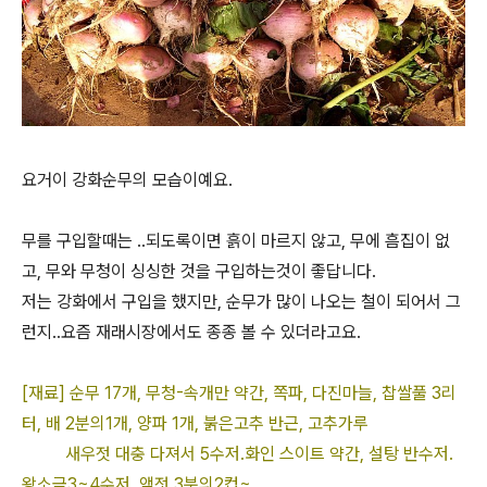
요거이 강화순무의 모습이예요.
무를 구입할때는 ..되도록이면 흙이 마르지 않고, 무에 흠집이 없
고, 무와 무청이 싱싱한 것을 구입하는것이 좋답니다.
저는 강화에서 구입을 했지만, 순무가 많이 나오는 철이 되어서 그
런지..요즘 재래시장에서도 종종 볼 수 있더라고요.
[재료] 순무 17개, 무청-속개만 약간, 쪽파, 다진마늘, 찹쌀풀 3리
터, 배 2분의1개, 양파 1개, 붉은고추 반근, 고추가루
새우젓 대충 다져서 5수저.화인 스이트 약간, 설탕 반수저.
왕소금3~4수저, 액젓 3분의2컵~