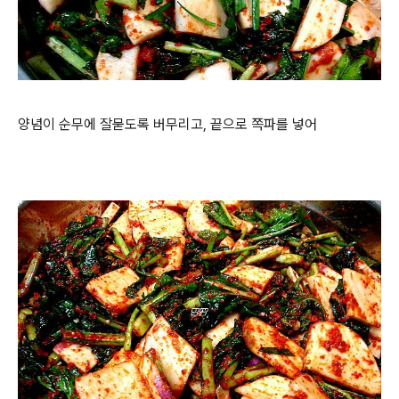
양념이 순무에 잘묻도록 버무리고, 끝으로 쪽파를 넣어