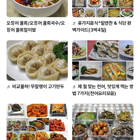
오징어 물회/오징어 물회국수/오
♬ 휴가지음식*밑반찬 & 식단 완
징어 물회말이밥
벽가이드(3박4일)
♬ 비교불허! 무말랭이 고기만두
♬ 제 철 맞는 전어, 맛있게 먹는 방
법 7가지(전어요리모음)