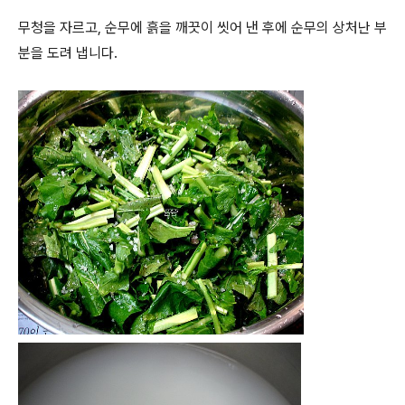
무청을 자르고, 순무에 흙을 깨끗이 씻어 낸 후에 순무의 상처난 부
분을 도려 냅니다.