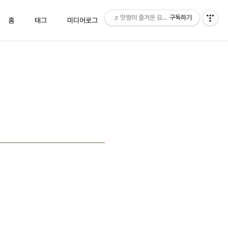
♬맛짱의 즐거운 요리시간♬
구독하기
홈
태그
미디어로그
위치로그
방명록