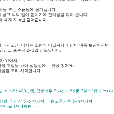
바닷물 또는 소금물에 담가둡니다.
볼에 넣고 박박 밀며 껍데기에 잔여물을 닦아 줍니다.
아 세게 3~4번 털어줍니다.
어 내시고, 나머지는 소량씩 비닐봉지에 담아 냉동 보관하시면
 냉장실 보관은 2~3일 정도입니다.
가 없어서,
씩 포장을 하여 냉동실에 보관을 했어요.
나물찜 조리 시작합니다.
도, 바지락 400그램, 찹쌀가루 3~4숟가락(물 3분의1컵에 녹여
1컵, 국간장 5~6 숟가락, 매운고추가루 3~4숟가락,
마늘 1숟가락반, 파