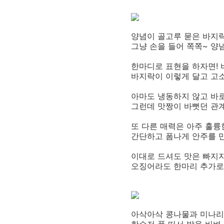
양념이 골고루 묻은 바지락
그냥 손을 들어 쪽쪽~ 양
한마디로 표현을 하자면!
바지락이 이렇게 달고 고소
아마도 냉동하지 않고 바
그런데 맛짱이 바뻣던 관계
또 다른 매력은 아주 훌륭
간단하고 폼나게 안주를 
이대로 드셔도 맛은 빠지지
오징어라도 한마리 추가로 
아삭아삭 콩나물과 미나리