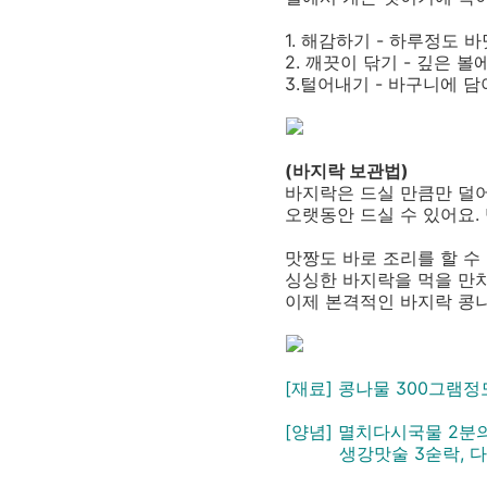
1. 해감하기 - 하루정도 
2. 깨끗이 닦기 - 깊은 
3.털어내기 - 바구니에 담
(바지락 보관법)
바지락은 드실 만큼만 덜
오랫동안 드실 수 있어요.
맛짱도 바로 조리를 할 수 
싱싱한 바지락을 먹을 만치
이제 본격적인 바지락 콩
[재료] 콩나물 300그램정
[양념] 멸치다시국물 2분의
생강맛술 3숟락, 다진