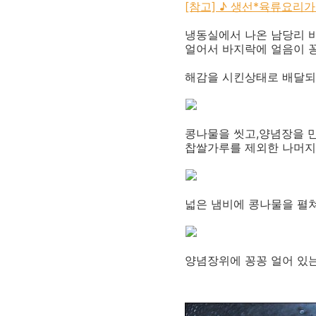
[참고]
♪ 생선*
육류요리가
냉동실에서 나온 남당리 
얼어서 바지락에 얼음이 꽁
해감을 시킨상태로 배달되
콩나물을 씻고,양념장을 만
찹쌀가루를 제외한 나머지 
넓은 냄비에 콩나물을 펼
양념장위에 꽁꽁 얼어 있는