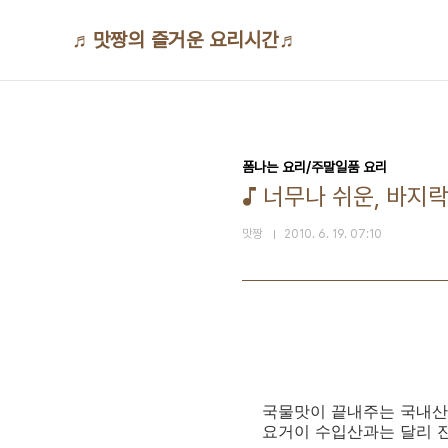
본문 바로가기
♬맛짱의 즐거운 요리시간♬
폼나는 요리/주말일품 요리
♪ 너무나 쉬운, 바지
맛짱
2010. 6. 19. 07:10
국물맛이 끝내주는 국내산
요거이 수입산과는 달리 