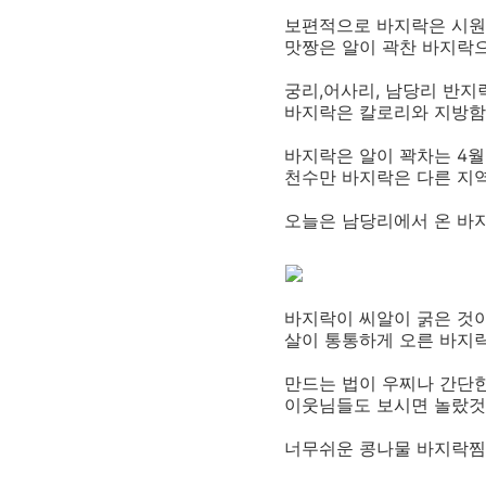
보편적으로 바지락은 시원
맛짱은 알이 곽찬 바지락으
궁리,어사리, 남당리 반지
바지락은 칼로리와 지방함
바지락은 알이 꽉차는 4월
천수만 바지락은 다른 지역
오늘은 남당리에서 온 바
바지락이 씨알이 굵은 것이
살이 통통하게 오른 바지
만드는 법이 우찌나 간단
이웃님들도 보시면 놀랐것 
너무쉬운 콩나물 바지락찜!