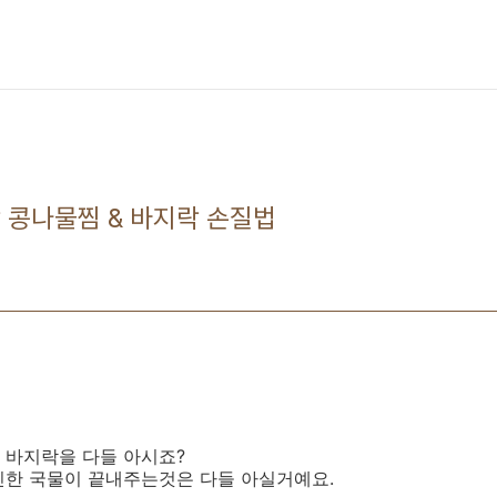
락 콩나물찜 & 바지락 손질법
 바지락을 다들 아시죠?
진한 국물이 끝내주는것은 다들 아실거예요.