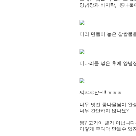
양념장과 바지락, 콩나물에
미리 만들어 놓은 찹쌀물을
미나리를 넣은 후에 양념장
쨔쟈쟈쟌~!!! ㅎㅎㅎ
너무 멋진 콩나물찜이 완성
너무 간단하지 않나요?
찜? 고거이 별거 아닙니다
이렇게 후다닥 만들수 있잔