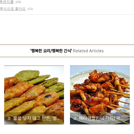
 후렌치롤
(29)
 후식으로 좋아요
(13)
'행복한 요리/행복한 간식'
Related Articles
♬ 물을 넣지 않고 만든, 별미 삼색전
♬ 베타엔돌핀이 가득! 국물없는 매운맛 어묵꼬치