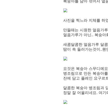
복숭아를 담아 섞어서 얼음
사진을 찍느라 지체를 하였
만들때는 시원한 얼음가루
얼음가루가 아닌.. 복숭아화
새콤달콤한 얼음가루 달콤하
땀이 쏙 들러가는것이..웬
요것은 복숭아 스무디예요
병조림으로 만든 복숭아를 
잔에 담고 플레인 요구르트
달콤한 복숭아 병조림과 
정말 잘 어울리네요. 여기