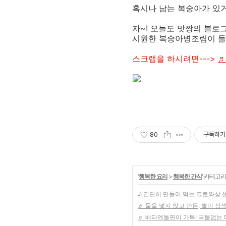
혹시나 남는 복숭아가 있
자~! 오늘도 맛짱의 블로
시원한 복숭아병조림이 들
스크랩을 하시려면--->
♬
80
구독하기
'
행복한 요리
>
행복한 간식
' 카테고리
♪ 간단히 만들어 먹는 크로와상
♬ 물을 넣지 않고 만든, 별미 삼
♬ 베타엔돌핀이 가득! 국물없는