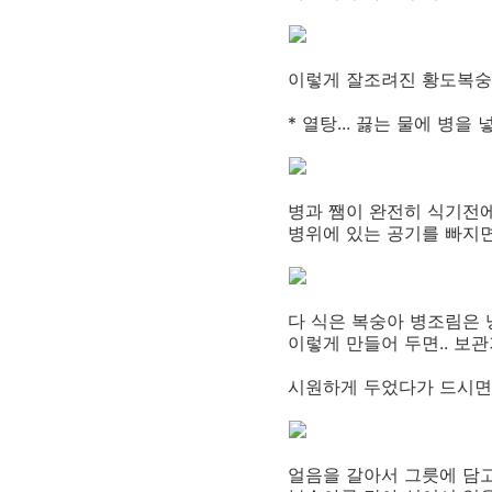
이렇게 잘조려진 황도복숭
* 열탕... 끓는 물에 병
병과 쨈이 완전히 식기전
병위에 있는 공기를 빠지
다 식은 복숭아 병조림은 
이렇게 만들어 두면.. 보
시원하게 두었다가 드시면 
얼음을 갈아서 그릇에 담