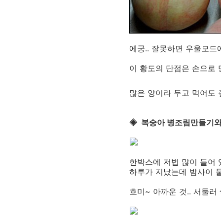
에궁.. 잘못하면 우울모드
이 황도의 단점은 손으로 
많은 양이라 두고 먹어도
◈ 복숭아 병조림만들기와
한박스에 저법 많이 들어
하루가 지났는데 밤사이 
흐미~ 아까운 것.. 서둘러