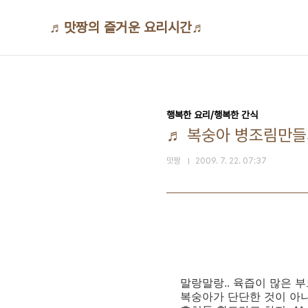
본문 바로가기
♬맛짱의 즐거운 요리시간♬
행복한 요리/행복한 간식
♬ 복숭아 병조림만들
맛짱
2009. 7. 22. 07:37
말랑말랑.. 육즙이 많은 
복숭아가 단단한 것이 아