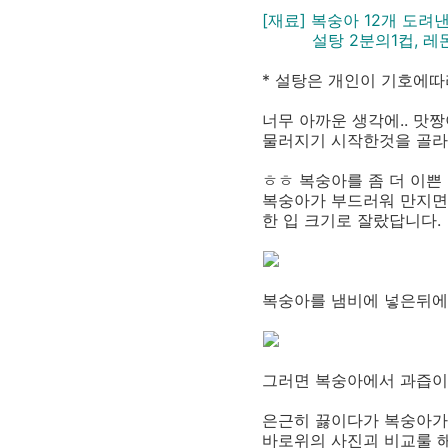
[재료] 복숭아 12개 도
설탕 2분의1컵, 레몬
* 설탕은 개인이 기호에따
너무 아까운 생각에.. 맛
물러지기 시작한것을 골라
ㅎㅎ 복숭아를 좀 더 이쁜
복숭아가 부드러워 만지면
한 입 크기로 잘랐답니다.
복숭아를 냄비에 넣은뒤에
그러면 복숭아에서 과즙이
은근히 끓이다가 복숭아가
바로위의 사진괴 비교룰 해