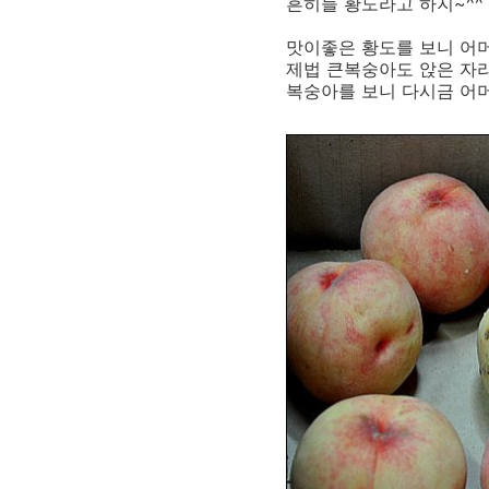
흔히들 황도라고 하지~^^
맛이좋은 황도를 보니 어머
제법 큰복숭아도 앉은 자리
복숭아를 보니 다시금 어머니