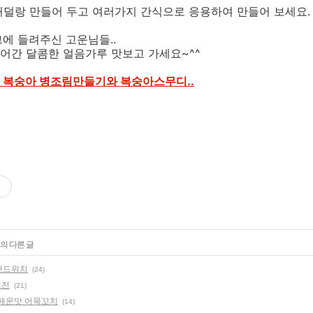
거덜랑 만들어 두고 여러가지 간식으로 응용하여 만들어 보세요.
그에 들려주신 고운님들..
어간 달콤한 얼음가루 맛보고 가세요~^^
 복숭아 병조림만들기와 복숭아스무디..
의 다른 글
 샌드위치
(24)
색전
(21)
 매운맛 어묵꼬치
(14)