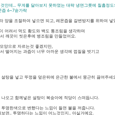
려낸것인데... 무게를 달아보지 못하였는 대략 냉면그릇에 칠흡정도
즙 6~7숟가락
라 양을 조절하여 넣으면 되고, 레몬즙을 갈변방지를 위하여 넣
짱이 어려서 먹도 황도와 백도 통조림을 생각하며
서 깨끗이 씻은후에 병조림을 만들었어요.
 모양으로 자르는것 좋겠지만,
서 떨어지는 과즙이 너무 아까운 생각에 껍질을 벗기고
 설탕을 넣고 뚜껑을 덮은뒤에 은근한 불에서 뭉근히 끓여주세요
 나오고 함께넣은 설탕이 복숭아에 적당이 스며듭니다.
 투명한색으로 변했다는 느낌이 들면 불을 꺼줍니다.
보면.. 투명하다는 느낌이 어느것인지.. 아실거예요.