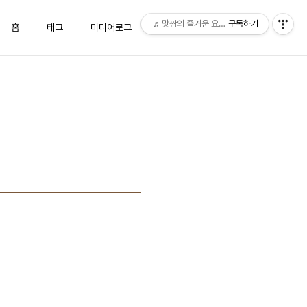
♬맛짱의 즐거운 요리시간♬
구독하기
홈
태그
미디어로그
위치로그
방명록