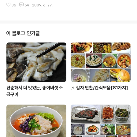
나고.. 하여간에 여러가지 냄새가 코를 찌릅니다. 주방은 여
지나 만들어 보았어요. 하나는 바삭한 깻잎부침개, 다른 하
36
54
2009. 6. 27.
기저기 라면가루에 접시에..한가득 늘어 놓았습니다. 무슨
나는 쫄깃한 김치감자 부침개랍니다. 바삭한 것과 쫄깃한
냄새야?? 하니.. 아이가 맛있는 간식을 만들어 놓았다며..라
부침개중 ..
변을 한접시 가득 담아 내어 놓습니다. 으잉? 이게 뭐야??
하였더니.. 딸기쨈에 빠진 라면 강정이라고나 할까?? 하면
서 키득거립니다. 공부를 하다가 뭔가가 먹고 싶어서 .. 라
이 블로그 인기글
면을 꺼내어 만들어 먹었는데... 맛이있길래.. 엄마 주려고
더 만들어 두었다고 합니다... 효녀일세~ㅎㅎㅎ 그리고 덧
붙이는 말이 지가 가지고 있는 카메라로 사진까지 찍었다
고 하네요..ㅋ 아웅~~ 사진까지 찍으면서?? 그 시간에 공
부 조금 더..
단순해서 더 맛있는, 송이버섯 소
♬ 감자 반찬/간식모음[81가지]
금구이