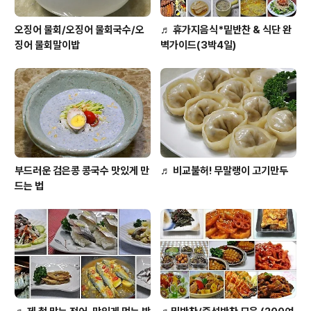
오징어 물회/오징어 물회국수/오
♬ 휴가지음식*밑반찬 & 식단 완
징어 물회말이밥
벽가이드(3박4일)
부드러운 검은콩 콩국수 맛있게 만
♬ 비교불허! 무말랭이 고기만두
드는 법