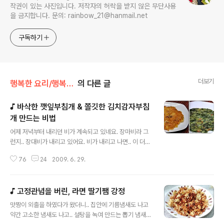
작권이 있는 사진입니다. 저작자의 허락을 받지 않은 무단사용
을 금지합니다. 문의: rainbow_21@hanmail.net
구독하기
더보기
행복한 요리/행복한 간식
의 다른 글
♪ 바삭한 깻잎부침개 & 쫄깃한 김치감자부침
개 만드는 비법
글 내용
어제 저녁부터 내리던 비가 계속되고 있네요. 장마비라 그
런지.. 장대비가 내리고 있어요. 비가 내리고 나면.. 이 더위
가 조금 꺽이려나요? ㅎㅎ 더위에 약한 맛짱은 ..이 비가 내
76
24
2009. 6. 29.
린후에는 조금.. 시원해 졌으면 하는 바램이 있네요. 비오는
날, 제일 많이 생각나는 음식이 무엇이 있을까요? 많은 것
들이 있겠지만.. 맛짱은 만들기 쉬운 부침개가 일순위예요.
♪ 고정관념을 버린, 라면 딸기쨈 강정
밀가루나 부침가루만 있으면.. 집에 있는 재료를 이용하여
글 내용
만들수 있는 아주 쉬운 먹거리중에 하나이지요. 맛짱에게
맛짱이 외출을 하였다가 왔더니.. 집안에 기름냄새도 나고
부침개는.. 간식도 되고.. 안주도 되고.. 또 반찬도 되요. 울
약간 고소한 냄새도 나고.. 설탕을 녹여 만드는 뽑기 냄새도
님들 은 어떠신가요? 오늘은 그렇게 만만한 부침개를 두가