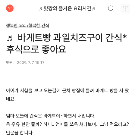
검색하기
♬맛짱의 즐거운 요리시간♬
티스토리
행복한 요리/행복한 간식
♬ 바게트빵 과일치즈구이 간식*
후식으로 좋아요
맛짱
2009. 7. 7. 15:17
아이가 시험을 보고 오는길에 근처 빵집에 들려 바게트 빵을 사 왔
네요.
엄마 오늘에 간식은 바게트야~하면서 내밉니다.
응 우유 한잔 줄까? 하니.. 엄마를 쓰윽 쳐다보며.. 그냥 먹으라고?
반문을 합니다.